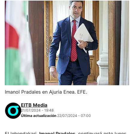
Imanol Pradales en Ajuria Enea. EFE.
EITB Media
21/07/2024 - 19:48
Última actualización
22/07/2024 - 07:00
El lehendakari,
Imanol Pradales
, continuará este lunes,