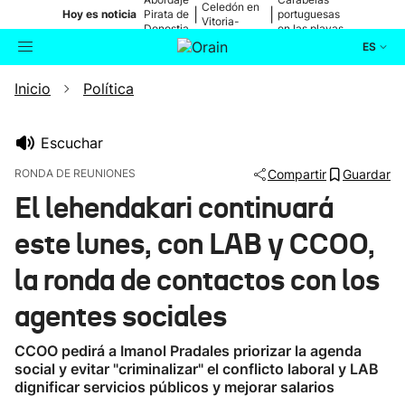
Celedón en
|
|
Hoy es noticia
Pirata de
portuguesas
Vitoria-
Donostia
en las playas
Gasteiz
ES
Inicio
Política
Actualidad
Buscador
Política
Escuchar
RONDA DE REUNIONES
Compartir
Guardar
Cultura
El lehendakari continuará
este lunes, con LAB y CCOO,
Ikusmiran
la ronda de contactos con los
Eguraldia
agentes sociales
CCOO pedirá a Imanol Pradales priorizar la agenda
social y evitar "criminalizar" el conflicto laboral y LAB
dignificar servicios públicos y mejorar salarios