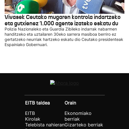
Vivasek Ceutako mugaren kontrola indartzeko
eta gutxienez 1.000 agente izateko eskatu du
Polizia Nazionaleko eta Guardia Zibileko indarrak nabarmen
handitzeko eta uztailaren 30eko sarrera masiboa berriro ez
gertatzeko neurriak hartzeko eskatu dio Ceutako presidenteak
Espainiako Gobernuari.
EITB taldea
Orain
EITB
Ekonomiako
Kirolak
berriak
Telebista nahieran
Gizarteko berriak