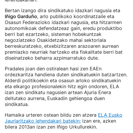
Bertan izango dira sindikatuko idazkari nagusia eta
Iñigo Garduño
, arlo publikoko koordinatzaile eta
Osasun Federazioko idazkari nagusia, eta hitzarmen
autonomikoak defendatzeaz gain, eredu produktibo
berri bat ezartzeko, sisteman hobekuntzak
negoziatzeko Osakidetzako mahai sektoriala
berreskuratzeko, etxebizitzaren arazoaren aurrean
premiazko neurriak hartzeko eta fiskalitate berri bat
diseinatzeko beharra azpimarratuko dute.
Pradales joan den ostiralean hasi zen EAEn
ordezkaritza handiena duten sindikatuekin batzartzen.
Alderdi politikoekin eta osasun arloko sindikatuekin
eta elkargo profesionalekin hitz egin ondoren, ELA
izan zen sindikatu nagusien artean Ajuria Enera
deitutako aurrena, Euskadin gehiengoa duen
sindikatua.
Hamaika urteren ostean bildu zen atzera
ELA Eusko
Jaurlaritzako lehendakari batekin;
izan ere, azken
bilera 2013an izan zen Iñigo Urkullurekin.