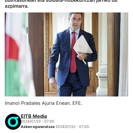
duintasunean eta soldata-hobekuntzan jarriko du
azpimarra.
Imanol Pradales Ajuria Enean. EFE.
EITB Media
2024/07/22 - 07:00
Azken eguneratzea
2024/07/22 - 07:00