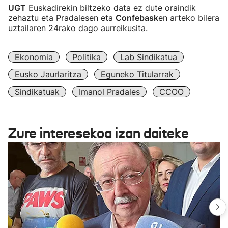
UGT
Euskadirekin biltzeko data ez dute oraindik
zehaztu eta Pradalesen eta
Confebask
en arteko bilera
uztailaren 24rako dago aurreikusita.
Ekonomia
Politika
Lab Sindikatua
Eusko Jaurlaritza
Eguneko Titularrak
Sindikatuak
Imanol Pradales
CCOO
Zure interesekoa izan daiteke