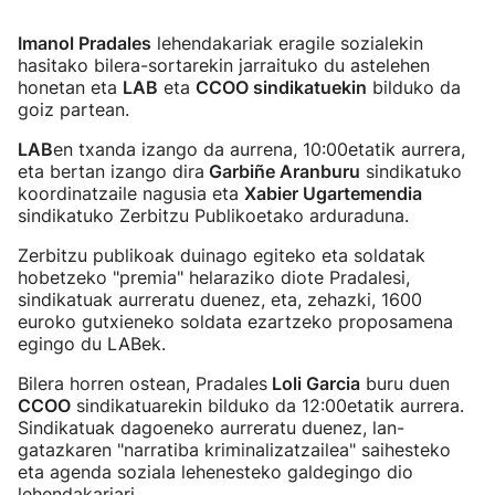
Imanol Pradales
lehendakariak eragile sozialekin
hasitako bilera-sortarekin jarraituko du astelehen
honetan eta
LAB
eta
CCOO sindikatuekin
bilduko da
goiz partean.
LAB
en txanda izango da aurrena, 10:00etatik aurrera,
eta bertan izango dira
Garbiñe Aranburu
sindikatuko
koordinatzaile nagusia eta
Xabier Ugartemendia
sindikatuko Zerbitzu Publikoetako arduraduna.
Zerbitzu publikoak duinago egiteko eta soldatak
hobetzeko "premia" helaraziko diote Pradalesi,
sindikatuak aurreratu duenez, eta, zehazki, 1600
euroko gutxieneko soldata ezartzeko proposamena
egingo du LABek.
Bilera horren ostean, Pradales
Loli Garcia
buru duen
CCOO
sindikatuarekin bilduko da 12:00etatik aurrera.
Sindikatuak dagoeneko aurreratu duenez, lan-
gatazkaren "narratiba kriminalizatzailea" saihesteko
eta agenda soziala lehenesteko galdegingo dio
lehendakariari.