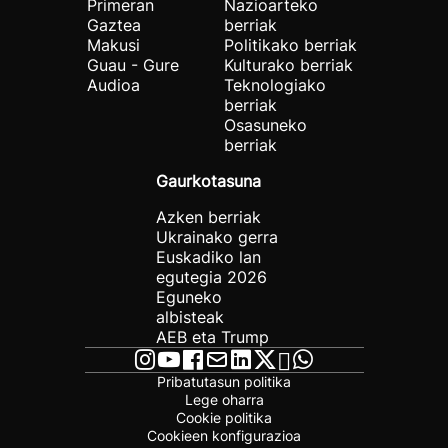
Primeran
Nazioarteko
Gaztea
berriak
Makusi
Politikako berriak
Guau - Gure
Kulturako berriak
Audioa
Teknologiako
berriak
Osasuneko
berriak
Gaurkotasuna
Azken berriak
Ukrainako gerra
Euskadiko lan
egutegia 2026
Eguneko
albisteak
AEB eta Trump
Pribatutasun politika
Lege oharra
Cookie politika
Cookieen konfigurazioa