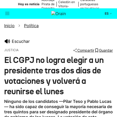
Celedón en
|
|
Hoy es noticia
Pirata de
portuguesas
Vitoria-
Donostia
en las playas
Gasteiz
ES
Inicio
Política
Actualidad
Buscador
Política
Escuchar
JUSTICIA
Compartir
Guardar
Cultura
El CGPJ no logra elegir a un
presidente tras dos días de
Ikusmiran
votaciones y volverá a
Eguraldia
reunirse el lunes
Ninguno de los candidatos —Pilar Teso y Pablo Lucas
— ha sido capaz de conseguir la mayoría necesaria de
tres quintos para ser designado presidente del órgano