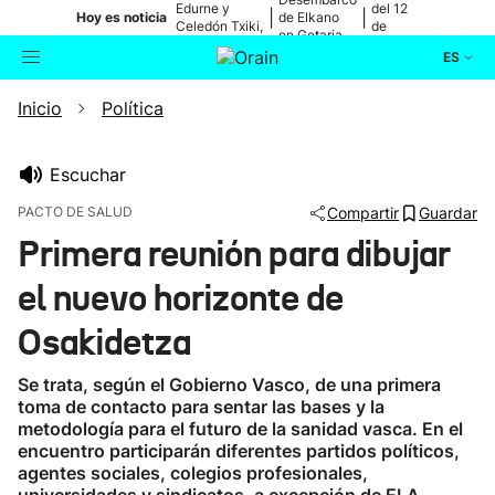
Edurne y
del 12
|
|
Hoy es noticia
de Elkano
Celedón Txiki,
de
en Getaria
en directo
agosto
ES
Inicio
Política
Actualidad
Buscador
Política
Escuchar
PACTO DE SALUD
Compartir
Guardar
Cultura
Primera reunión para dibujar
el nuevo horizonte de
Ikusmiran
Osakidetza
Eguraldia
Se trata, según el Gobierno Vasco, de una primera
toma de contacto para sentar las bases y la
metodología para el futuro de la sanidad vasca. En el
encuentro participarán diferentes partidos políticos,
agentes sociales, colegios profesionales,