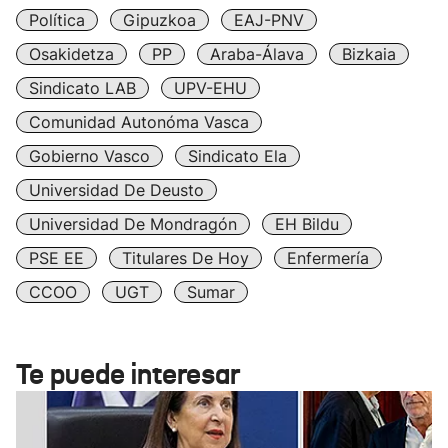
Política
Gipuzkoa
EAJ-PNV
Osakidetza
PP
Araba-Álava
Bizkaia
Sindicato LAB
UPV-EHU
Comunidad Autonóma Vasca
Gobierno Vasco
Sindicato Ela
Universidad De Deusto
Universidad De Mondragón
EH Bildu
PSE EE
Titulares De Hoy
Enfermería
CCOO
UGT
Sumar
Te puede interesar