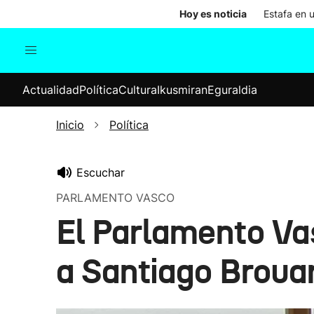
Hoy es noticia
Estafa en 
Actualidad
Política
Cul
Actualidad
Política
Cultura
Ikusmiran
Eguraldia
Sociedad
Elecciones
Economía
Inicio
Política
Internacional
Escuchar
PARLAMENTO VASCO
El Parlamento Va
a Santiago Broua