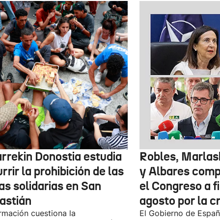
arrekin Donostia estudia
Robles, Marlas
rrir la prohibición de las
y Albares com
as solidarias en San
el Congreso a f
astián
agosto por la c
rmación cuestiona la
El Gobierno de España