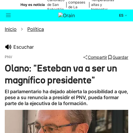
compases
|
|
Hoy es noticia
de San
altas y
de La
Sebastián
tormentas
Blanca
ES
Inicio
Política
Actualidad
Buscador
Política
Escuchar
PNV
Compartir
Guardar
Cultura
Olano: "Esteban va a ser un
magnífico presidente"
Ikusmiran
El parlamentario ha dejado abierta la posibilidad a que,
Eguraldia
pese a su renuncia a presidir el PNV, pueda formar
parte de la ejecutiva de la formación.