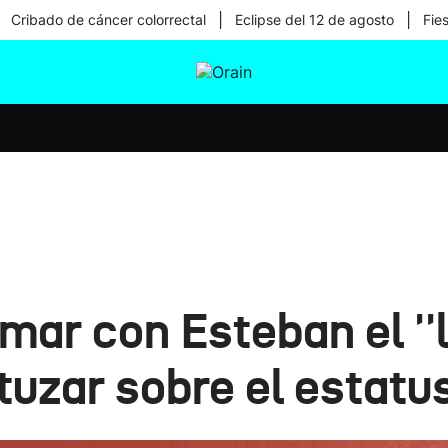
|
|
Cribado de cáncer colorrectal
Eclipse del 12 de agosto
Fie
tura
Ikusmiran
Egural
Salud
Tecnología
mar con Esteban el ''
tuzar sobre el estatus