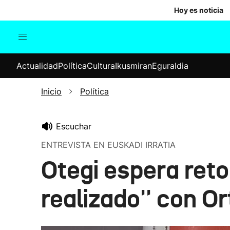
Hoy es noticia
Actualidad
Política
Cul
Actualidad
Política
Cultura
Ikusmiran
Eguraldia
Sociedad
Elecciones
Economía
Inicio
Política
Internacional
Escuchar
ENTREVISTA EN EUSKADI IRRATIA
Otegi espera reto
realizado'' con Or