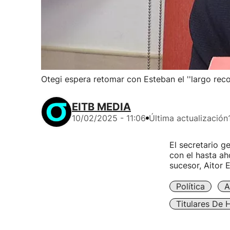
Otegi espera retomar con Esteban el ''largo recor
EITB MEDIA
10/02/2025 - 11:06
Última actualización
El secretario g
con el hasta ah
sucesor, Aitor 
Política
A
Titulares De 