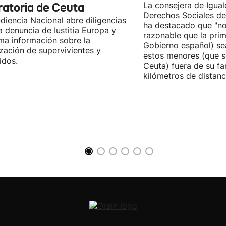
ratoria de Ceuta
La consejera de Igual
Derechos Sociales de
diencia Nacional abre diligencias
ha destacado que "n
la denuncia de Iustitia Europa y
razonable que la prim
ma información sobre la
Gobierno español) sea
ización de supervivientes y
estos menores (que s
idos.
Ceuta) fuera de su fam
kilómetros de distanci