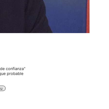
 de confianza"
 que probable
du