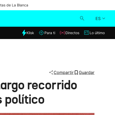
stas de La Blanca
ES
dia
Klisk
Para ti
Directos
Lo último
Klisk
Directos
Para ti
Compartir
Guardar
largo recorrido
Lo último
 político