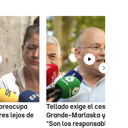
 preocupa
Tellado exige el cese de
es lejos de
Grande-Marlaska y Robles
"Son los responsables de