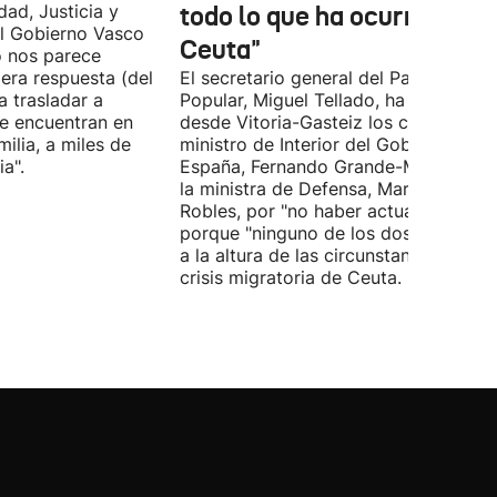
dad, Justicia y
todo lo que ha ocurrido en
l Gobierno Vasco
Ceuta"
o nos parece
era respuesta (del
El secretario general del Partido
 trasladar a
Popular, Miguel Tellado, ha exigido
e encuentran en
desde Vitoria-Gasteiz los ceses del
ilia, a miles de
ministro de Interior del Gobierno de
a".
España, Fernando Grande-Marlaska, 
la ministra de Defensa, Margarita
Robles, por "no haber actuado" y
porque "ninguno de los dos ha estad
a la altura de las circunstancias" ante 
crisis migratoria de Ceuta.