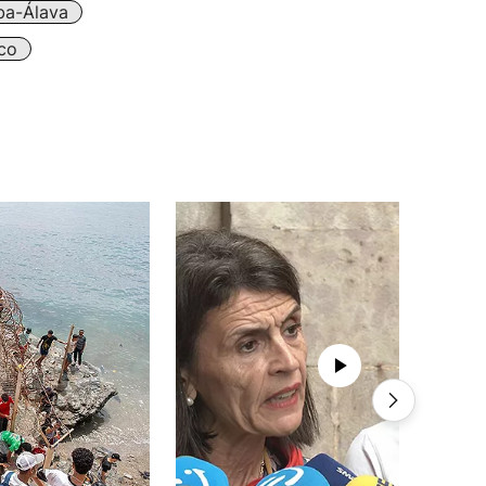
ba-Álava
co