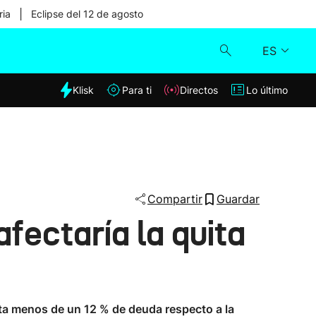
|
ria
Eclipse del 12 de agosto
ES
dia
Klisk
Para ti
Directos
Lo último
Klisk
Directos
Para ti
Compartir
Guardar
fectaría la quita
Lo último
nta menos de un 12 % de deuda respecto a la