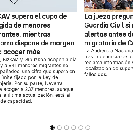
CAV supera el cupo de
La jueza pregun
gida de menores
Guardia Civil si 
rantes, mientras
alertas antes de
arra dispone de margen
migratoria de 
a acoger más
La Audiencia Nacional
tras la denuncia de Iu
, Bizkaia y Gipuzkoa acogen a día
reclama información 
y a 841 menores migrantes no
localización de super
añados, una cifra que supera en
fallecidos.
 límite fijado por la Ley de
njería. Por su parte, Navarra
a acoger a 237 menores, aunque
 la última actualización, está al
de capacidad.