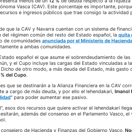
epresenta menos de un
12 %
de deuda respecto a la riqueza 
noma Vasca (CAV). Este porcentaje es importante, porque
ecursos e ingresos públicos que trae consigo la actividad 
de que la CAV y Navarra cuentan con un sistema de financi
 del régimen común del resto del Estado español, la
quita
to de comunidades
anunciada por el Ministerio de Haciend
ectamente a ambas comunidades.
 Estado español el que asume el sobrendeudamiento de la
n, y el Cupo incluye las cargas del Estado vinculadas a l
s. Dicho de otro modo, a más deuda del Estado, más gasto 
 % del Cupo
.
es que se destinarán a la Alianza Financiera en la CAV corr
e a cargo de más deuda, y por ello el lehendakari,
Imanol 
ilidad
" para poder aumentar ese pasivo.
d", esos dos recursos que quiere activar el lehendakari llega
esitarán, además del consenso en el Parlamento Vasco, el 
ol.
l consejero de Hacienda y Finanzas del Gobierno Vasco,
Noë