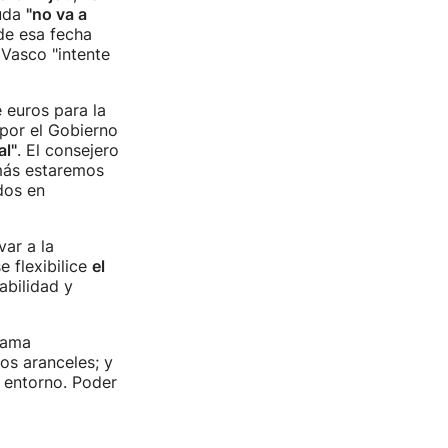
euda
"no va a
de esa fecha
 Vasco "intente
 euros para la
 por el Gobierno
al"
. El consejero
 más estaremos
dos en
var a la
e flexibilice
el
abilidad y
rama
os aranceles; y
 entorno. Poder