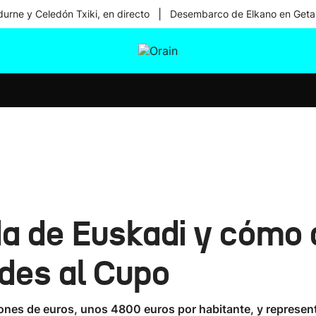
|
urne y Celedón Txiki, en directo
Desembarco de Elkano en Geta
tura
Ikusmiran
Egural
Salud
Tecnología
a de Euskadi y cómo a
des al Cupo
llones de euros, unos 4800 euros por habitante, y represe