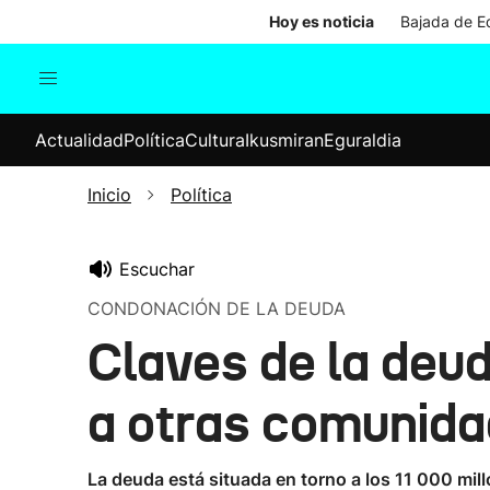
Hoy es noticia
Bajada de Ed
Actualidad
Política
Cul
Actualidad
Política
Cultura
Ikusmiran
Eguraldia
Sociedad
Elecciones
Economía
Inicio
Política
Internacional
Escuchar
CONDONACIÓN DE LA DEUDA
Claves de la deud
a otras comunida
La deuda está situada en torno a los 11 000 mi