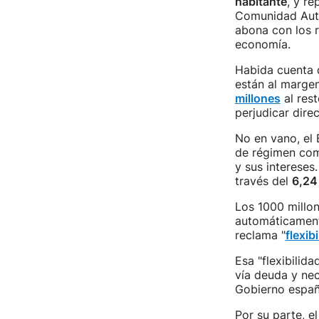
habitante
, y r
Comunidad Autó
abona con los r
economía.
Habida cuenta 
están al margen
millones
al res
perjudicar dir
No en vano, el
de régimen comú
y sus interese
través del
6,24
Los 1000 millon
automáticament
reclama "
flexib
Esa "flexibilida
vía deuda y nec
Gobierno españ
Por su parte, e