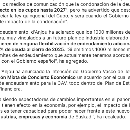
 los medios de comunicación que la condonación de la d
fecto en los cupos hasta 2027"
, pero ha advertido que des
iar la ley quinquenal del Cupo, y será cuando el Gobierno
ble impacto de la condonación".
deudamiento, d'Anjou ha aclarado que los 1000 millones de
era, muy vinculados a un futuro plan de industria elaborado
ieren de ninguna flexibilización de endeudamiento adicion
% de deuda al cierre de 2025
. "Si emitimos 1000 millones
límites de endeudamiento que actualmente tenemos acorda
 con el Gobierno español", ha agregado.
d'Anjou ha anunciado la intención del Gobierno Vasco de lle
ón Mixta de Concierto Económico
un acuerdo por el cual s
e endeudamiento para la CAV, todo dentro del Plan de Est
Financiera.
 siendo espectadores de cambios importantes en el pano
 tienen efecto en la economía, por ejemplo, el impacto de l
s es tener capacidad para poder hacer frente a este nuevo
ndustrias, empresas y economía
de Euskadi", ha recalcado.