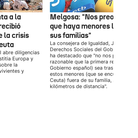
ta a la
Melgosa: "Nos preocupa
recibió
que haya menores lejos de
 la crisis
sus familias"
Ceuta
La consejera de Igualdad, Justicia y
Derechos Sociales del Gobierno Vasc
 abre diligencias
ha destacado que "no nos parece
stitia Europa y
razonable que la primera respuesta (
sobre la
Gobierno español) sea trasladar a
vivientes y
estos menores (que se encuentran en
Ceuta) fuera de su familia, a miles de
kilómetros de distancia".