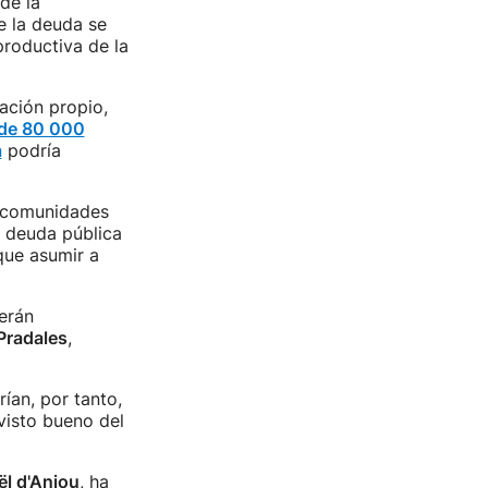
de la
 la deuda se
productiva de la
ación propio,
 de 80 000
a
podría
s comunidades
a deuda pública
que asumir a
erán
Pradales
,
rían, por tanto,
visto bueno del
l d'Anjou
, ha