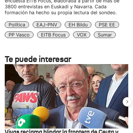
encuesta EITB Focus, elaborada a partir de más de
3800 entrevistas en Euskadi y Navarra. Cada
formación ha hecho su propia lectura del sondeo.
Política
EAJ-PNV
EH Bildu
PSE EE
PP Vasco
EITB Focus
VOX
Sumar
Te puede interesar
Vivas reclama blindar la frontera de Ceuta y