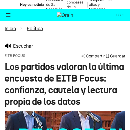
compases
|
|
Hoy es noticia
de San
altas y
de La
Sebastián
tormentas
Blanca
ES
Inicio
Política
Actualidad
Buscador
Política
Escuchar
EITB FOCUS
Compartir
Guardar
Cultura
Los partidos valoran la última
encuesta de EITB Focus:
Ikusmiran
confianza, cautela y lectura
Eguraldia
propia de los datos