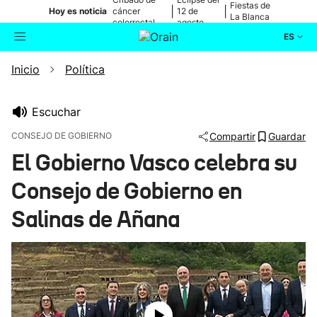
Fiestas de
|
|
Hoy es noticia
cáncer
12 de
La Blanca
colorrectal
agosto
ES
Inicio
Política
Actualidad
Buscador
Política
Escuchar
CONSEJO DE GOBIERNO
Compartir
Guardar
Cultura
El Gobierno Vasco celebra su
Consejo de Gobierno en
Ikusmiran
Salinas de Añana
Eguraldia