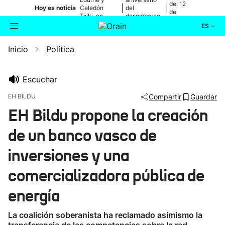
del 12
|
|
Hoy es noticia
Celedón
del
de
Txiki, en
desembarco
agosto
directo
de Elkano
ES
Inicio
Política
Actualidad
Buscador
Política
Escuchar
EH BILDU
Compartir
Guardar
Cultura
EH Bildu propone la creación
de un banco vasco de
Ikusmiran
inversiones y una
Eguraldia
comercializadora pública de
energía
La coalición soberanista ha reclamado asimismo la