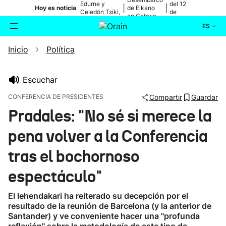
Edurne y
del 12
|
|
Hoy es noticia
de Elkano
Celedón Txiki,
de
en Getaria
en directo
agosto
ES
Inicio
Política
Actualidad
Buscador
Política
Escuchar
CONFERENCIA DE PRESIDENTES
Compartir
Guardar
Cultura
Pradales: "No sé si merece la
pena volver a la Conferencia
Ikusmiran
tras el bochornoso
Eguraldia
espectáculo"
El lehendakari ha reiterado su decepción por el
resultado de la reunión de Barcelona (y la anterior de
Santander) y ve conveniente hacer una "profunda