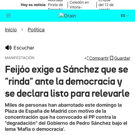
Celedón en
|
|
Hoy es noticia
Pirata de
del 12 de
Vitoria-
Donostia
agosto
Gasteiz
ES
Inicio
Política
Actualidad
Buscador
Política
Escuchar
MANIFESTACIÓN
Compartir
Guardar
Cultura
Feijóo exige a Sánchez que se
"rinda" ante la democracia y
Ikusmiran
se declara listo para relevarle
Eguraldia
Miles de personas han abarrotado este domingo la
Plaza de España de Madrid con motivo de la
concentración que ha convocado el PP contra la
"degradación" del Gobierno de Pedro Sánchez bajo el
lema 'Mafia o democracia'.