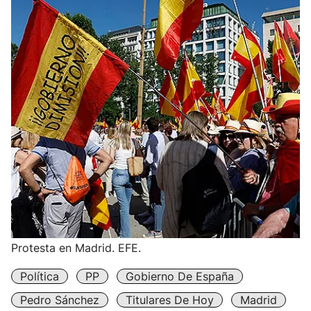
Protesta en Madrid. EFE.
Política
PP
Gobierno De España
Pedro Sánchez
Titulares De Hoy
Madrid