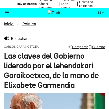
Fiestas de
|
|
Hoy es noticia
cáncer
12 de
La Blanca
colorrectal
agosto
ES
Inicio
Política
Actualidad
Buscador
Política
Escuchar
CARLOS GARAIKOETXEA
Compartir
Guardar
Cultura
Las claves del Gobierno
liderado por el lehendakari
Ikusmiran
Garaikoetxea, de la mano de
Eguraldia
Elixabete Garmendia