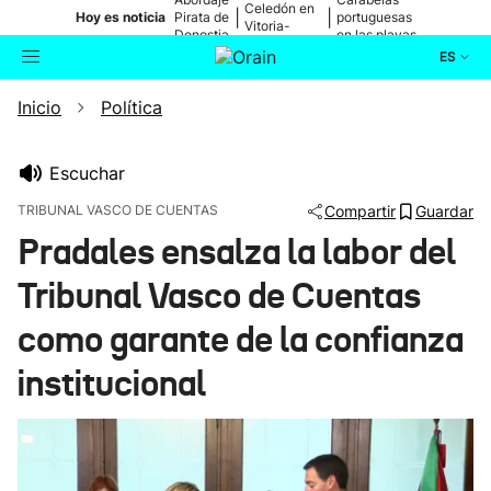
Celedón en
|
|
Hoy es noticia
Pirata de
portuguesas
Vitoria-
Donostia
en las playas
Gasteiz
ES
Inicio
Política
Actualidad
Buscador
Política
Escuchar
TRIBUNAL VASCO DE CUENTAS
Compartir
Guardar
Cultura
Pradales ensalza la labor del
Tribunal Vasco de Cuentas
Ikusmiran
como garante de la confianza
Eguraldia
institucional