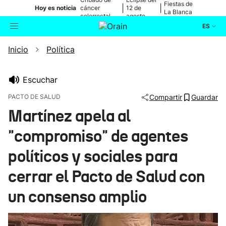
Fiestas de
|
|
Hoy es noticia
cáncer
12 de
La Blanca
colorrectal
agosto
ES
Inicio
Política
Actualidad
Buscador
Política
Escuchar
PACTO DE SALUD
Compartir
Guardar
Cultura
Martínez apela al
"compromiso" de agentes
Ikusmiran
políticos y sociales para
Eguraldia
cerrar el Pacto de Salud con
un consenso amplio