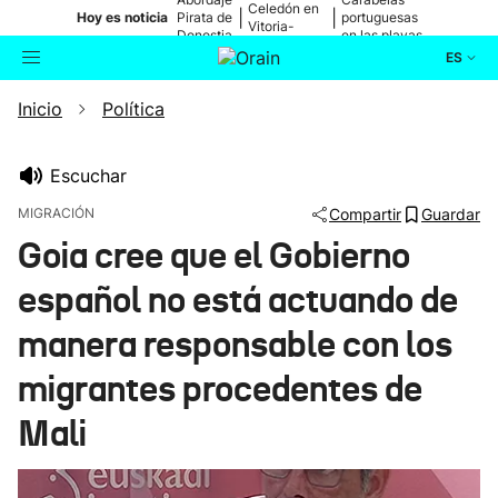
Celedón en
|
|
Hoy es noticia
Pirata de
portuguesas
Vitoria-
Donostia
en las playas
Gasteiz
ES
Inicio
Política
Actualidad
Buscador
Política
Escuchar
MIGRACIÓN
Compartir
Guardar
Cultura
Goia cree que el Gobierno
español no está actuando de
Ikusmiran
manera responsable con los
Eguraldia
migrantes procedentes de
Mali