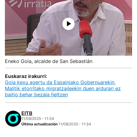
Eneko Goia, alcalde de San Sebastián
Euskaraz irakurri:
Goia kexu agertu da Espainiako Gobernuarekin,
Malitik etorritako migratzaileekin duen ardurari ez
baitio behar bezala heltzen
EITB
11/08/2025 - 11:34
Última actualización
11/08/2025 - 11:34