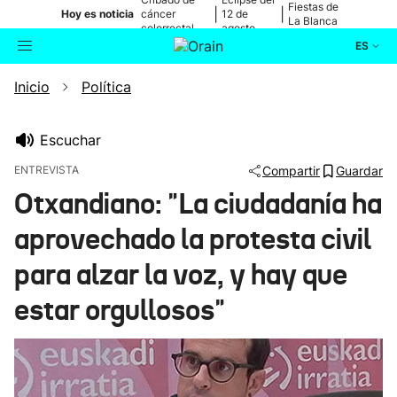
Fiestas de
|
|
Hoy es noticia
cáncer
12 de
La Blanca
colorrectal
agosto
ES
Inicio
Política
Actualidad
Buscador
Política
Escuchar
ENTREVISTA
Compartir
Guardar
Cultura
Otxandiano: "La ciudadanía ha
aprovechado la protesta civil
Ikusmiran
para alzar la voz, y hay que
Eguraldia
estar orgullosos"