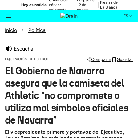
Fiestas de
|
|
Hoy es noticia
cáncer
12 de
La Blanca
colorrectal
agosto
ES
Inicio
Política
Actualidad
Buscador
Política
Escuchar
EQUIPACIÓN DE FÚTBOL
Compartir
Guardar
Cultura
El Gobierno de Navarra
asegura que la camiseta del
Ikusmiran
Athletic "no compromete o
Eguraldia
utiliza mal símbolos oficiales
de Navarra"
El vicepresidente primero y portavoz del Ejecutivo,