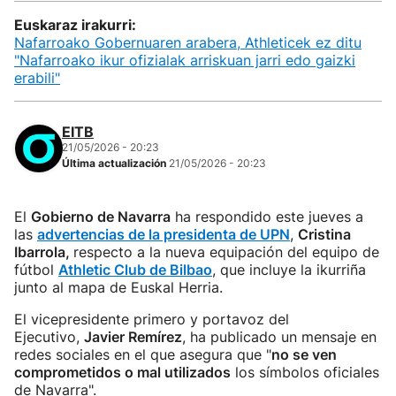
Euskaraz irakurri:
Nafarroako Gobernuaren arabera, Athleticek ez ditu
"Nafarroako ikur ofizialak arriskuan jarri edo gaizki
erabili"
EITB
21/05/2026 - 20:23
Última actualización
21/05/2026 - 20:23
El
Gobierno de Navarra
ha respondido este jueves a
las
advertencias de la presidenta de UPN
,
Cristina
Ibarrola,
respecto a la nueva equipación del equipo de
fútbol
Athletic Club de Bilbao
, que incluye la ikurriña
junto al mapa de Euskal Herria.
El vicepresidente primero y portavoz del
Ejecutivo,
Javier Remírez
, ha publicado un mensaje en
redes sociales en el que asegura que "
no se ven
comprometidos o mal utilizados
los símbolos oficiales
de Navarra".