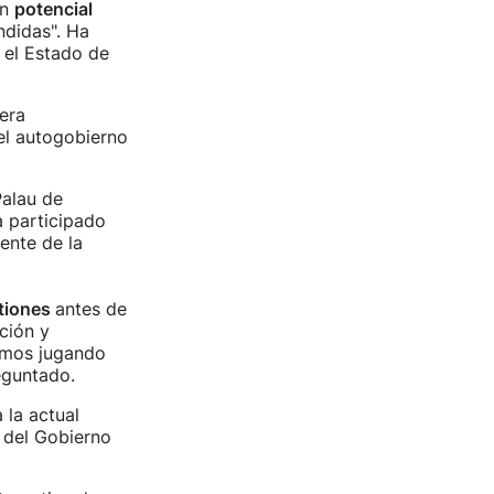
un
potencial
ndidas". Ha
 el Estado de
era
del autogobierno
Palau de
a participado
dente de la
stiones
antes de
ción y
amos jugando
eguntado.
 la actual
e del Gobierno