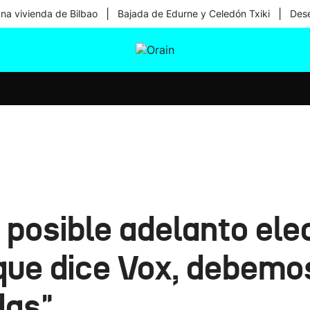
|
|
una vivienda de Bilbao
Bajada de Edurne y Celedón Txiki
Dese
tura
Ikusmiran
Egural
Salud
Tecnología
 posible adelanto elec
que dice Vox, debemos
das"