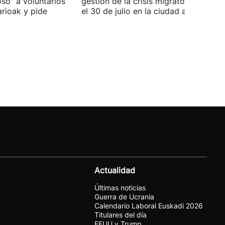
oso" a voluntarios
gestión de la crisis migratoria iniciad
arioak y pide
el 30 de julio en la ciudad autónoma.
Actualidad
Últimas noticias
Guerra de Ucrania
Calendario Laboral Euskadi 2026
Titulares del día
EEUU y Trump