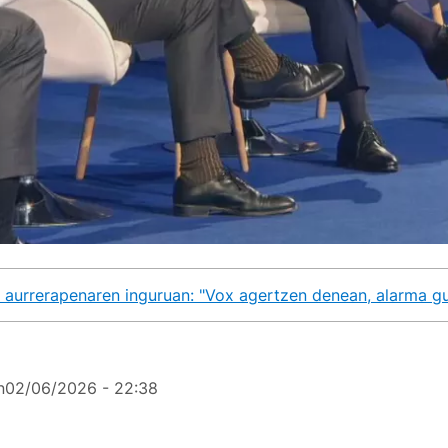
 aurrerapenaren inguruan: "Vox agertzen denean, alarma guz
n
02/06/2026 - 22:38