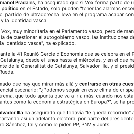
manol Pradales
, ha asegurado que si Vox forma parte de 
 político
en el Estado, solo pueden "tener las alarmas ence
l partido de ultraderecha lleva en el programa acabar con
y la identidad vasca.
 Vox, muy minoritaria en el Parlamento vasco, pero de man
la de cuestionar el autogobierno vasco, las instituciones 
ia identidad vasca", ha explicado.
ante la 41 Reunió Cercle d'Economia que se celebra en el 
atalunya, desde el lunes hasta el miércoles, y en el que h
nte de la Generalitat de Catalunya, Salvador Illa, y el presi
 Rueda.
rmado que hay que mirar más allá y
centrarse en otras cue
tencial escenario: "¿Podemos seguir en este clima de crispa
xtrema, que todo apunta que va a ir a más, cuando nos est
vantes como la economía estratégica en Europa?", se ha pr
lvador Illa
ha asegurado que todavía "le queda recorrido" a
scartando así un adelanto electoral por parte del president
ro Sánchez, tal y como le piden PP, PNV y Junts.