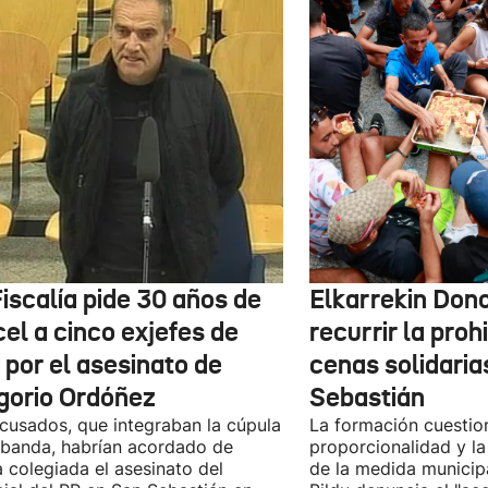
iscalía pide 30 años de
Elkarrekin Dono
el a cinco exjefes de
recurrir la proh
 por el asesinato de
cenas solidaria
gorio Ordóñez
Sebastián
cusados, que integraban la cúpula
La formación cuestio
 banda, habrían acordado de
proporcionalidad y la
 colegiada el asesinato del
de la medida municip