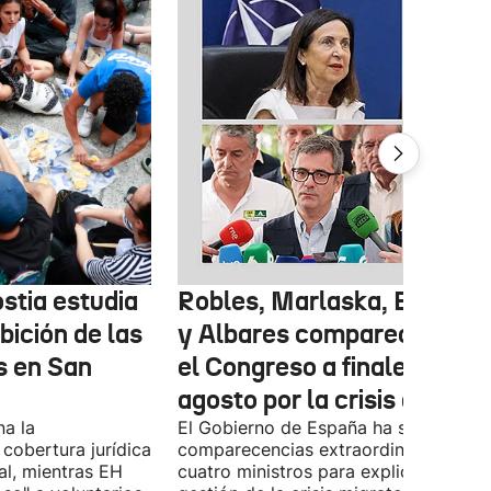
stia estudia
Robles, Marlaska, Bolaños
ibición de las
y Albares comparecerán e
s en San
el Congreso a finales de
agosto por la crisis de Ceu
na la
El Gobierno de España ha solicitado l
 cobertura jurídica
comparecencias extraordinarias de l
al, mientras EH
cuatro ministros para explicar la