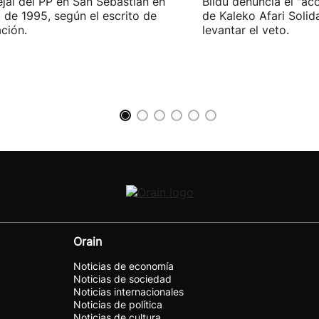
jal del PP en San Sebastián en
Bildu denuncia el "ac
 de 1995, según el escrito de
de Kaleko Afari Solid
ción.
levantar el veto.
Orain
Noticias de economía
Noticias de sociedad
Noticias internacionales
Noticias de política
Noticias de cultura