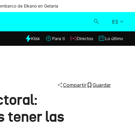
mbarco de Elkano en Getaria
ES
dia
Klisk
Para ti
Directos
Lo último
Klisk
Directos
Para ti
Compartir
Guardar
toral:
Lo último
 tener las