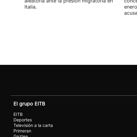
aleatoria ante la presión migratoria en
conce
Italia.
enero
acusa
El grupo EITB
EITB
Deportes
Televisión a la carta
Primeran
Gaztea