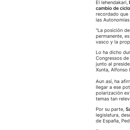
El lehendakari,
I
cambio de ciclo
recordado que e
las Autonomías 
"La posición de
permanente, es 
vasco y la prop
Lo ha dicho dur
Congressos de C
junto al preside
Xunta, Alfonso
Aun así, ha afi
llegar a ese po
polarización e
temas tan rele
Por su parte,
Sa
legislatura, de
de España, Ped