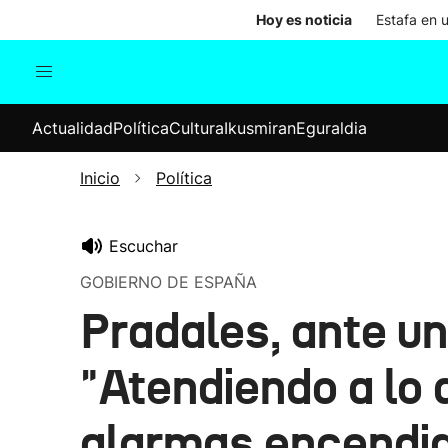
Hoy es noticia
Estafa en 
Actualidad
Política
Cul
Actualidad
Política
Cultura
Ikusmiran
Eguraldia
Sociedad
Elecciones
Economía
Inicio
Política
Internacional
Escuchar
GOBIERNO DE ESPAÑA
Pradales, ante un
"Atendiendo a lo 
alarmas encendi