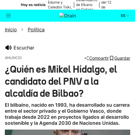
Edurne y
del 12
|
|
Hoy es noticia
de Elkano
Celedón Txiki,
de
en Getaria
en directo
agosto
ES
Inicio
Política
Actualidad
Buscador
Política
Escuchar
ANUNCIO
Compartir
Guardar
Cultura
¿Quién es Mikel Hidalgo, el
candidato del PNV a la
Ikusmiran
alcaldía de Bilbao?
Eguraldia
El bilbaíno, nacido en 1993, ha desarrollado su carrera
entre el sector privado y el Gobierno Vasco, donde
trabaja desde 2022 en proyectos ligados al desarrollo
sostenible y la Agenda 2030 de Naciones Unidas.