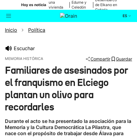
una
Edurne y
|
|
Hoy es noticia
de Elkano en
vivienda
Celedón
Getaria
de Bilbao
Txiki
ES
Inicio
Política
Actualidad
Buscador
Política
Escuchar
MEMORIA HISTÓRICA
Compartir
Guardar
Cultura
Familiares de asesinados por
el franquismo en Elciego
Ikusmiran
plantan un olivo para
Eguraldia
recordarles
Durante el acto se ha presentado la asociación para la
Memoria y la Cultura Democrática La Pilastra, que
nace con el propósito de trabajar desde Álava para