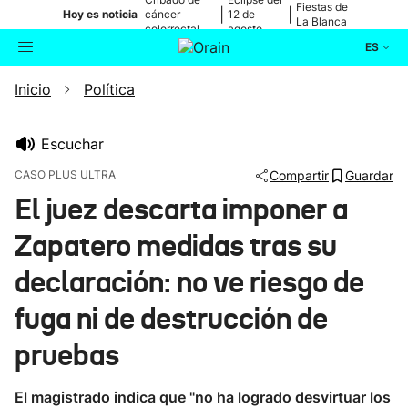
Fiestas de
|
|
Hoy es noticia
cáncer
12 de
La Blanca
colorrectal
agosto
ES
Inicio
Política
Actualidad
Buscador
Política
Escuchar
CASO PLUS ULTRA
Compartir
Guardar
Cultura
El juez descarta imponer a
Zapatero medidas tras su
Ikusmiran
declaración: no ve riesgo de
Eguraldia
fuga ni de destrucción de
pruebas
El magistrado indica que "no ha logrado desvirtuar los