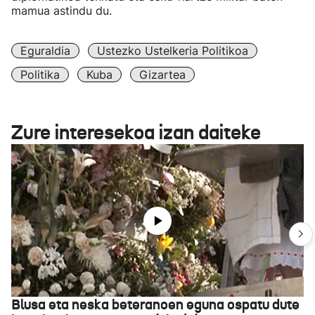
mamua astindu du.
Eguraldia
Ustezko Ustelkeria Politikoa
Politika
Kuba
Gizartea
Zure interesekoa izan daiteke
Blusa eta neska beteranoen eguna ospatu dute