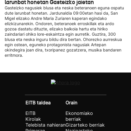
larunbat honetan Gasteizko jaietan
Gasteizko nagusiek blusa eta neska beteranoen eguna ospatu
dute larunbat honetan. Jardunaldia 09:00etan hasi da, San
Migel elizako Andre Maria Zuriaren kaperan egindako
elizkizunarekin. Ondoren, beteranoek erroskillak eta ardo
gozoa dastatu dituzte, elizako balkoia hartu eta hiriko
zaindariari ohiko lore-eskaintza egin aurretik. Guztira, 300
blusa eta neska inguru bildu dira bertan. Ohorezko aurreskua
egin ostean, eguneko protagonista nagusiak Artepan
okindegira joan dira, txoripanez gozatzera, musika bandaren
erritmora.
EITB taldea
Orain
EITB
Ekonomiako
Kirolak
berriak
Telebista nahieran
Gizarteko berriak
Primeran
Nazioarteko