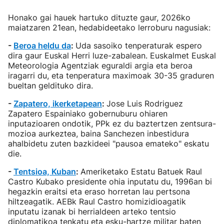
Honako gai hauek hartuko dituzte gaur, 2026ko
maiatzaren 21ean, hedabideetako lerroburu nagusiak:
-
Beroa heldu da
:
Uda sasoiko tenperaturak espero
dira gaur Euskal Herri luze-zabalean. Euskalmet Euskal
Meteorologia Agentziak eguraldi argia eta beroa
iragarri du, eta tenperatura maximoak 30-35 graduren
bueltan geldituko dira.
-
Zapatero, ikerketapean
:
Jose Luis Rodriguez
Zapatero Espainiako gobernuburu ohiaren
inputazioaren ondotik, PPk ez du baztertzen zentsura-
mozioa aurkeztea, baina Sanchezen inbestidura
ahalbidetu zuten bazkideei "pausoa emateko" eskatu
die.
-
Tentsioa, Kuban
:
Ameriketako Estatu Batuek Raul
Castro Kubako presidente ohia inputatu du, 1996an bi
hegazkin eraitsi eta eraso horretan lau pertsona
hiltzeagatik. AEBk Raul Castro homizidioagatik
inputatu izanak bi herrialdeen arteko tentsio
diplomatikoa tenkatu eta esku-hartze militar baten