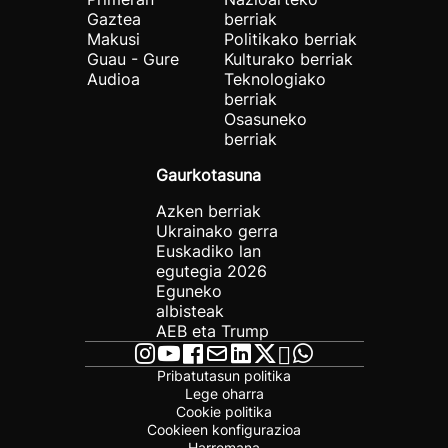
Gaztea
berriak
Makusi
Politikako berriak
Guau - Gure
Kulturako berriak
Audioa
Teknologiako
berriak
Osasuneko
berriak
Gaurkotasuna
Azken berriak
Ukrainako gerra
Euskadiko lan
egutegia 2026
Eguneko
albisteak
AEB eta Trump
Pribatutasun politika
Lege oharra
Cookie politika
Cookieen konfigurazioa
Harremana