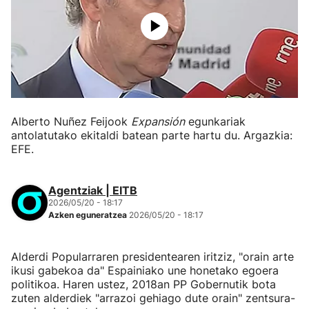
Alberto Nuñez Feijook
Expansión
egunkariak
antolatutako ekitaldi batean parte hartu du. Argazkia:
EFE.
Agentziak | EITB
2026/05/20 - 18:17
Azken eguneratzea
2026/05/20 - 18:17
Alderdi Popularraren presidentearen iritziz, "orain arte
ikusi gabekoa da" Espainiako une honetako egoera
politikoa. Haren ustez, 2018an PP Gobernutik bota
zuten alderdiek "arrazoi gehiago dute orain" zentsura-