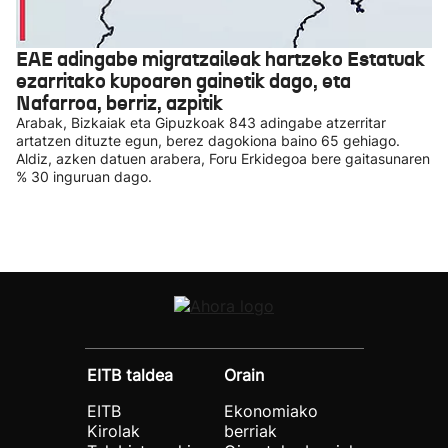
EAE adingabe migratzaileak hartzeko Estatuak
ezarritako kupoaren gainetik dago, eta
Nafarroa, berriz, azpitik
Arabak, Bizkaiak eta Gipuzkoak 843 adingabe atzerritar
artatzen dituzte egun, berez dagokiona baino 65 gehiago.
Aldiz, azken datuen arabera, Foru Erkidegoa bere gaitasunaren
% 30 inguruan dago.
EITB taldea
Orain
EITB
Ekonomiako
Kirolak
berriak