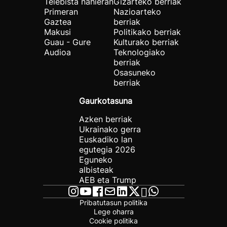
Telebista nahieran
Gizarteko berriak
Primeran
Nazioarteko
Gaztea
berriak
Makusi
Politikako berriak
Guau - Gure
Kulturako berriak
Audioa
Teknologiako
berriak
Osasuneko
berriak
Gaurkotasuna
Azken berriak
Ukrainako gerra
Euskadiko lan
egutegia 2026
Eguneko
albisteak
AEB eta Trump
Pribatutasun politika
Lege oharra
Cookie politika