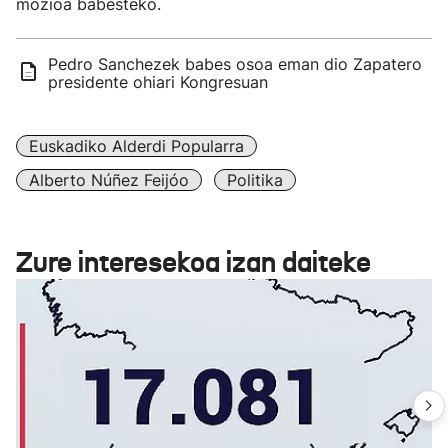
mozioa babesteko.
Pedro Sanchezek babes osoa eman dio Zapatero
presidente ohiari Kongresuan
Euskadiko Alderdi Popularra
Alberto Núñez Feijóo
Politika
Zure interesekoa izan daiteke