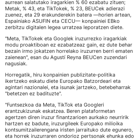
aurrean salatutako iragarkien % 60 ezabatu zituen;
Metak, % 43, eta TikTokek, % 23, BEUCek adierazi
zuenez, eta 29 erakunderekin batera —horien artean,
Espainiako ASUFIN eta CECU— konpainiei EBko
zerbitzu digitalen legea urratzea leporatzen diete.
"Meta, TikTokek eta Googlek iruzurrezko iragarkiak
modu proaktiboan ez ezabatzeaz gain, ez dute behar
bezain irmo jokatzen horrelako iruzurren berri ematen
zaienean", esan du Agustí Reyna BEUCen zuzendari
nagusiak.
Horregatik, hiru konpainien publizitate-politika
ikertzeko eskatu diete Europako Batzordeari eta
agintari nazionalei, eta isunak jartzeko, betebeharrak
"betetzen ez badituzte".
"Funtsezkoa da Meta, TikTok eta Googleri
erantzukizunak eskatzea. Beren plataformetan
agertzen diren iruzur finantzarioen aurkako neurririk
hartzen ez badute, iruzurgileek Europako milioika
kontsumitzailerengana iristen jarraituko dute egunero,
eta horrek iruzurraren ondorioz pertsonak ehunka edo