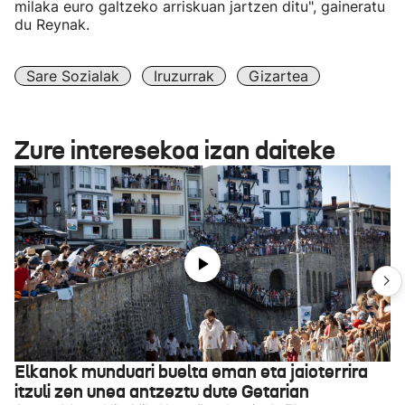
milaka euro galtzeko arriskuan jartzen ditu", gaineratu
du Reynak.
Sare Sozialak
Iruzurrak
Gizartea
Zure interesekoa izan daiteke
Elkanok munduari buelta eman eta jaioterrira
itzuli zen unea antzeztu dute Getarian