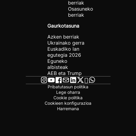
berriak
Osasuneko
berriak
Gaurkotasuna
Azken berriak
Ukrainako gerra
Euskadiko lan
egutegia 2026
Eguneko
albisteak
AEB eta Trump
Pribatutasun politika
Lege oharra
Cookie politika
Cookieen konfigurazioa
Harremana