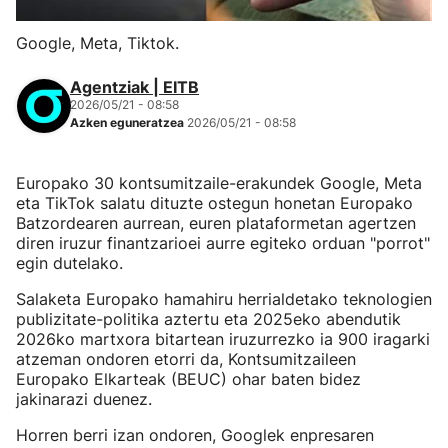
Google, Meta, Tiktok.
Agentziak | EITB
2026/05/21 - 08:58
Azken eguneratzea
2026/05/21 - 08:58
Europako 30 kontsumitzaile-erakundek Google, Meta
eta TikTok salatu dituzte ostegun honetan Europako
Batzordearen aurrean, euren plataformetan agertzen
diren iruzur finantzarioei aurre egiteko orduan "porrot"
egin dutelako.
Salaketa Europako hamahiru herrialdetako teknologien
publizitate-politika aztertu eta 2025eko abendutik
2026ko martxora bitartean iruzurrezko ia 900 iragarki
atzeman ondoren etorri da, Kontsumitzaileen
Europako Elkarteak (BEUC) ohar baten bidez
jakinarazi duenez.
Horren berri izan ondoren, Googlek enpresaren