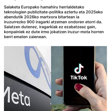
Salaketa Europako hamahiru herrialdetako
teknologien publizitate-politika aztertu eta 2025eko
abendutik 2026ko martxora bitartean ia
iruzurrezko 900 iragarki atzeman ondoren etorri da.
Salatzen dutenez, iragarkiak ez ezabatzeaz gain,
konpainiek ez dute irmo jokatzen iruzur-mota horren
berri ematen zaienean.