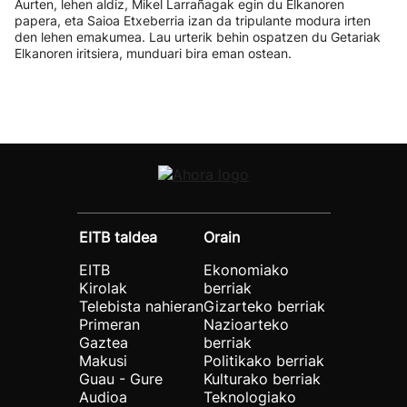
Aurten, lehen aldiz, Mikel Larrañagak egin du Elkanoren
papera, eta Saioa Etxeberria izan da tripulante modura irten
den lehen emakumea. Lau urterik behin ospatzen du Getariak
Elkanoren iritsiera, munduari bira eman ostean.
EITB taldea
Orain
EITB
Ekonomiako
Kirolak
berriak
Telebista nahieran
Gizarteko berriak
Primeran
Nazioarteko
Gaztea
berriak
Makusi
Politikako berriak
Guau - Gure
Kulturako berriak
Audioa
Teknologiako