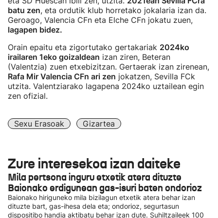
eta SD Huescan ibili zen, utzita.
2021ean Sevilla FCra
batu zen
, eta ordutik klub horretako jokalaria izan da.
Geroago, Valencia CFn eta Elche CFn jokatu zuen,
lagapen bidez.
Orain epaitu eta zigortutako gertakariak
2024ko
irailaren 1eko goizaldean
izan ziren, Beteran
(Valentzia) zuen etxebizitzan. Gertaerak izan zirenean,
Rafa Mir Valencia CFn ari zen
jokatzen, Sevilla FCk
utzita. Valentziarako lagapena 2024ko uztailean egin
zen ofizial.
Sexu Erasoak
Gizartea
Zure interesekoa izan daiteke
Mila pertsona inguru etxetik atera dituzte
Baionako erdigunean gas-isuri baten ondorioz
Baionako hiriguneko mila bizilagun etxetik atera behar izan
dituzte bart, gas-ihesa dela eta; ondorioz, segurtasun
dispositibo handia aktibatu behar izan dute. Suhiltzaileek 100