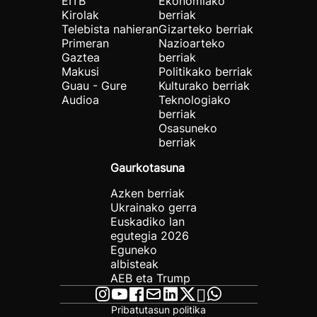
EITB
Ekonomiako
Kirolak
berriak
Telebista nahieran
Gizarteko berriak
Primeran
Nazioarteko
Gaztea
berriak
Makusi
Politikako berriak
Guau - Gure
Kulturako berriak
Audioa
Teknologiako
berriak
Osasuneko
berriak
Gaurkotasuna
Azken berriak
Ukrainako gerra
Euskadiko lan
egutegia 2026
Eguneko
albisteak
AEB eta Trump
Pribatutasun politika