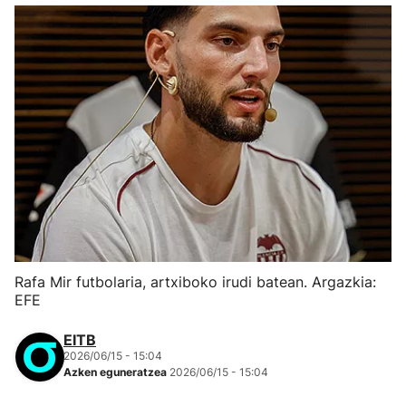
Rafa Mir futbolaria, artxiboko irudi batean. Argazkia:
EFE
EITB
2026/06/15 - 15:04
Azken eguneratzea
2026/06/15 - 15:04