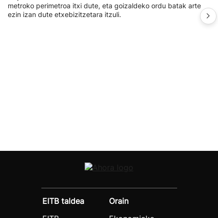
metroko perimetroa itxi dute, eta goizaldeko ordu batak arte
ezin izan dute etxebizitzetara itzuli.
EITB taldea
Orain