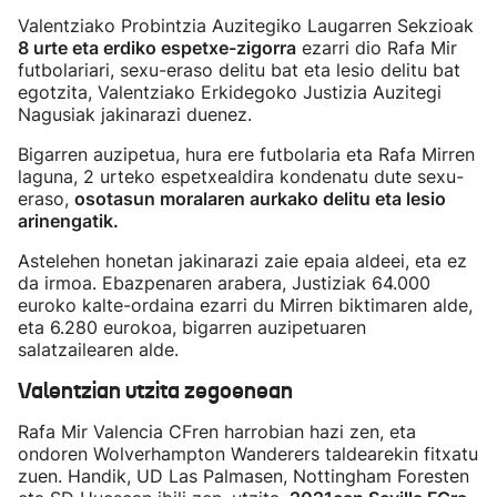
Valentziako Probintzia Auzitegiko Laugarren Sekzioak
8 urte eta erdiko espetxe-zigorra
ezarri dio Rafa Mir
futbolariari, sexu-eraso delitu bat eta lesio delitu bat
egotzita, Valentziako Erkidegoko Justizia Auzitegi
Nagusiak jakinarazi duenez.
Bigarren auzipetua, hura ere futbolaria eta Rafa Mirren
laguna, 2 urteko espetxealdira kondenatu dute sexu-
eraso,
osotasun moralaren aurkako delitu eta lesio
arinengatik.
Astelehen honetan jakinarazi zaie epaia aldeei, eta ez
da irmoa. Ebazpenaren arabera, Justiziak 64.000
euroko kalte-ordaina ezarri du Mirren biktimaren alde,
eta 6.280 eurokoa, bigarren auzipetuaren
salatzailearen alde.
Valentzian utzita zegoenean
Rafa Mir Valencia CFren harrobian hazi zen, eta
ondoren Wolverhampton Wanderers taldearekin fitxatu
zuen. Handik, UD Las Palmasen, Nottingham Foresten