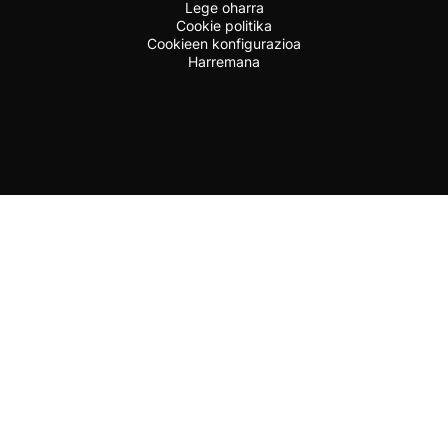
Lege oharra
Cookie politika
Cookieen konfigurazioa
Harremana