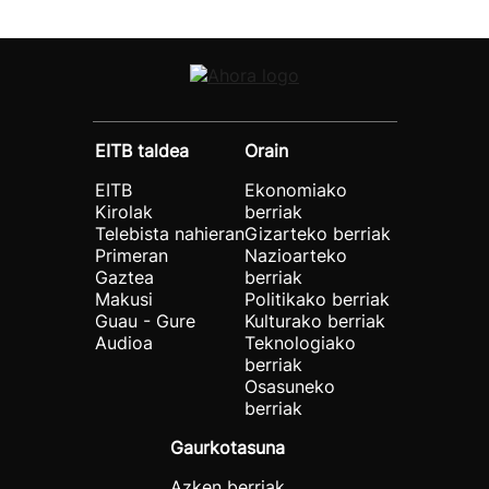
EITB taldea
Orain
EITB
Ekonomiako
Kirolak
berriak
Telebista nahieran
Gizarteko berriak
Primeran
Nazioarteko
Gaztea
berriak
Makusi
Politikako berriak
Guau - Gure
Kulturako berriak
Audioa
Teknologiako
berriak
Osasuneko
berriak
Gaurkotasuna
Azken berriak