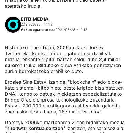
Historiako lehen txioa. EITBren bideo batetik
ateratako irudia.
EITB MEDIA
2021/03/23 - 11:12
Azken eguneratzea
2021/03/23 - 11:12
Historiako lehen txioa, 2006an Jack Dorsey
Twitterreko kontseilari delegatu eta sortzaileak
bidalia, enkante digital batean saldu dute
2,4 milioi
euro
ren truke. Bildutako dirua Afrikako pobreziaren
aurka borrokatzeko erabiliko dute.
Eroslea Sina Estavi izan da, "blockchain" edo bloke-
kate sistemei (bitcoin eta beste kriptodibisa batzuen
DNA) kanpoko datuak injektatzen espezializatutako
Bridge Oracle enpresa teknologikoko zuzendaria.
Estavik 700.000 eurotik gorako aldearekin gainditu
zuen eskaintza altuena, 1,67 milioi eurokoa.
Dorseyk 2006ko martxoaren 21ean bidalitako mezua
"
nire twttr kontua sortzen
" izan zen, eta sare soziala