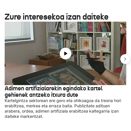
Zure interesekoa izan daiteke
Adimen artifizialarekin egindako kartel
gehienek antzeko itxura dute
Kartelgintza sektorean ere gero eta ohikoagoa da tresna hori
erabiltzea, merkea eta erraza baita. Publizitate adituen
arabera, ordea, adimen artifiziala erabiltzea kaltegarria izan
daiteke markentzat.