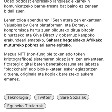
Odeo podcast enpresako langileak elkarrekin
komunikatzeko barne-tresna bat baino ez zenean
bidali zuen.
Lehen txioa abenduaren 15ean atera zen enkantean
Valuables by Cent plataforman, eta Dorseyk
konpromisoa hartu zuen bildutako dirua bitcoin
bihurtzeko eta Give Directly gobernuz kanpoko
erakundeari emateko,
Saharaz hegoaldeko Afrikako
muturreko pobreziari
aurre egiteko
.
Mezua NFT (non-fungible token edo token
kriptografikoa) sistemaren bidez jarri zen enkantean,
fitxategi digital baten benetakotasuna eta jabetza
"blockchain" edo bloke-kateari esker egiaztatzen
dituena, originala eta kopiak bereizteko aukera
emanez.
Teknologia
Twitter
Sare Sozialak
Eguneko Titularrak