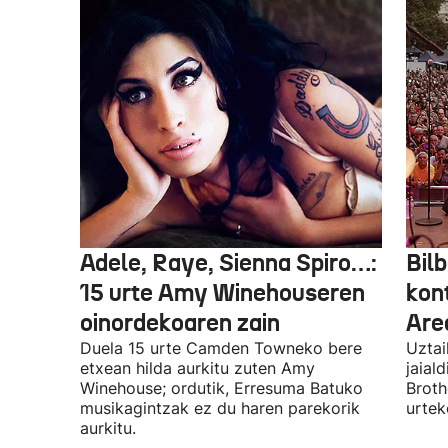
Adele, Raye, Sienna Spiro…:
Bilb
15 urte Amy Winehouseren
kon
oinordekoaren zain
Are
Duela 15 urte Camden Towneko bere
Uztai
etxean hilda aurkitu zuten Amy
jaial
Winehouse; ordutik, Erresuma Batuko
Broth
musikagintzak ez du haren parekorik
urtek
aurkitu.