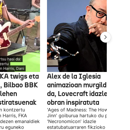
FKA twigs eta
Alex de la Iglesia
, Bilbao BBK
animazioan murgilduko
 lehen
da, Lovecraft idazlearen
stiratsuenak
obran inspiratuta
en kontzertu
'Ages of Madness: The Howling of th
 Harris, FKA
Jinn' goiburua hartuko du pelikulak, e
ndezen emanaldiek
'Necronomicon' idazle
iru eguneko
estatubatuarraren fikzioko liburuan