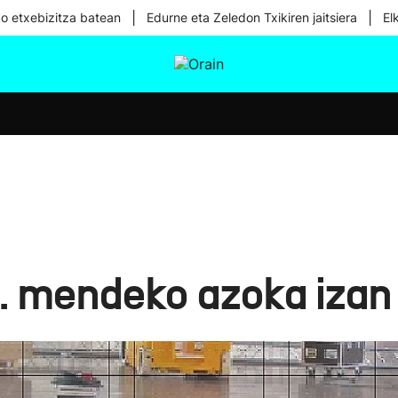
|
|
ko etxebizitza batean
Edurne eta Zeledon Txikiren jaitsiera
El
tura
Ikusmiran
Egural
Osasuna
Teknologia
 mendeko azoka izan 