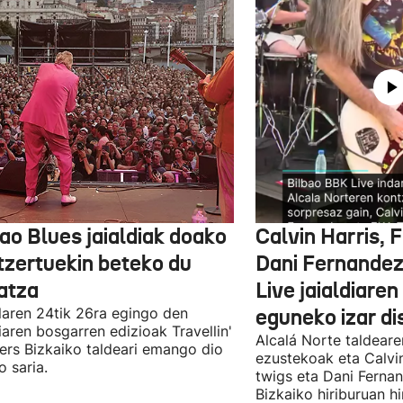
ao Blues jaialdiak doako
Calvin Harris, 
tzertuekin beteko du
Dani Fernandez
atza
Live jaialdiaren
laren 24tik 26ra egingo den
eguneko izar di
diaren bosgarren edizioak Travellin'
Alcalá Norte taldear
ers Bizkaiko taldeari emango dio
ezustekoak eta Calvin
o saria.
twigs eta Dani Ferna
Bizkaiko hiriburuan h