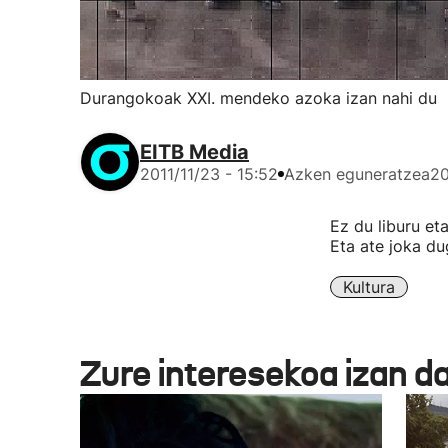
Durangokoak XXI. mendeko azoka izan nahi du
EITB Media
2011/11/23 - 15:52
Azken eguneratzea
20
Ez du liburu et
Eta ate joka du
Kultura
Zure interesekoa izan d