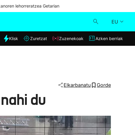
kanoren lehorreratzea Getarian
EU
dia
Klisk
Zuretzat
Zuzenekoak
Azken berriak
Klisk
Zuzenekoak
Zuretzat
Elkarbanatu
Gorde
nahi du
Azken berriak