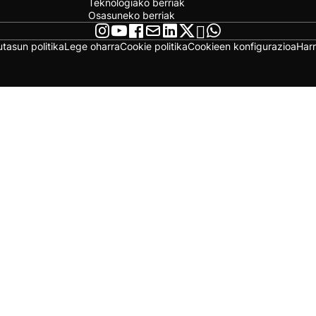
Teknologiako berriak
Osasuneko berriak
utasun politika
Lege oharra
Cookie politika
Cookieen konfigurazioa
Har