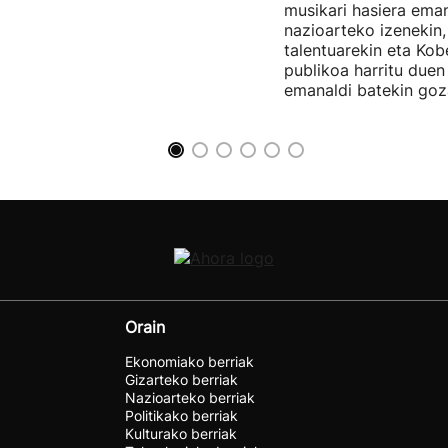
musikari hasiera eman
nazioarteko izenekin,
talentuarekin eta Ko
publikoa harritu due
emanaldi batekin goz
Orain
Ekonomiako berriak
Gizarteko berriak
Nazioarteko berriak
Politikako berriak
Kulturako berriak