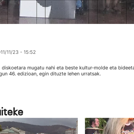
11/11/23 - 15:52
a diskoetara mugatu nahi eta beste kultur-molde eta bideet
gun 46. edizioan, egin dituzte lehen urratsak.
aiteke