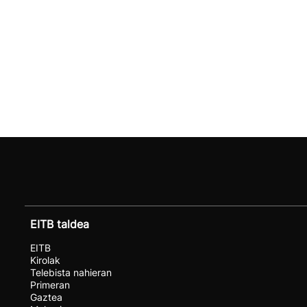
EITB taldea
EITB
Kirolak
Telebista nahieran
Primeran
Gaztea