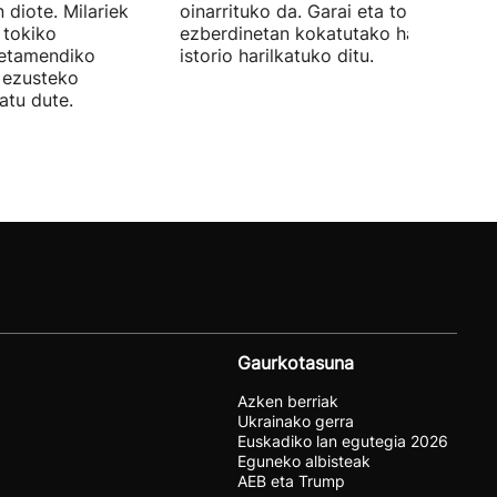
 diote. Milariek
oinarrituko da. Garai eta toki
 tokiko
ezberdinetan kokatutako hainbat
betamendiko
istorio harilkatuko ditu.
n ezusteko
atu dute.
Gaurkotasuna
Azken berriak
Ukrainako gerra
Euskadiko lan egutegia 2026
Eguneko albisteak
AEB eta Trump