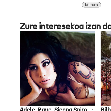
Kultura
Zure interesekoa izan d
Adele, Raye, Sienna Spiro…:
Bilb