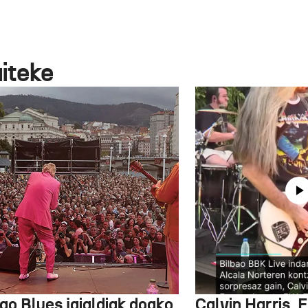
aiteke
ao Blues jaialdiak doako
Calvin Harris, 