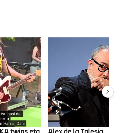
FKA twigs eta
Alex de la Iglesia