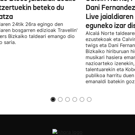
tzertuekin beteko du
Dani Fernandez
atza
Live jaialdiaren
laren 24tik 26ra egingo den
eguneko izar di
diaren bosgarren edizioak Travellin'
Alcalá Norte taldear
ers Bizkaiko taldeari emango dio
ezustekoak eta Calvin
o saria.
twigs eta Dani Ferna
Bizkaiko hiriburuan h
musikari hasiera eman
nazioarteko izenekin,
talentuarekin eta Ko
publikoa harritu due
emanaldi batekin goz