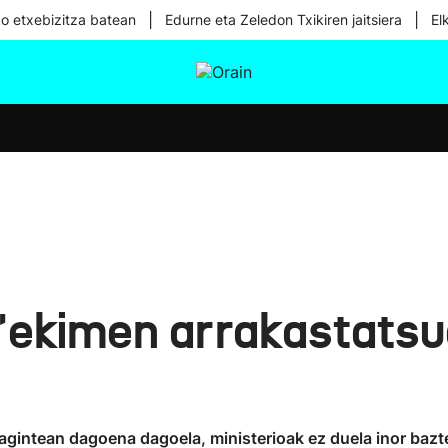
|
|
ko etxebizitza batean
Edurne eta Zeledon Txikiren jaitsiera
El
tura
Ikusmiran
Egural
Osasuna
Teknologia
 'ekimen arrakastatsu
agintean dagoena dagoela, ministerioak ez duela inor bazt