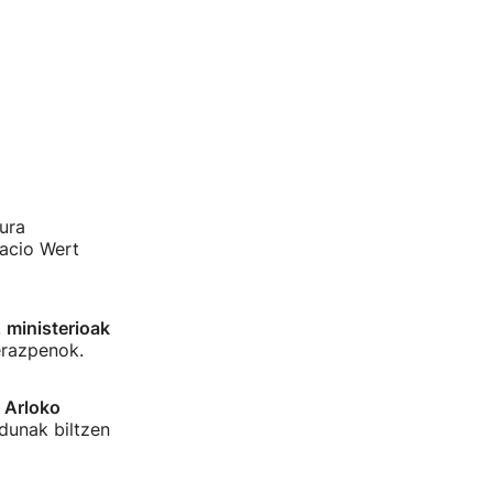
ura
acio Wert
,
ministerioak
erazpenok.
 Arloko
dunak biltzen