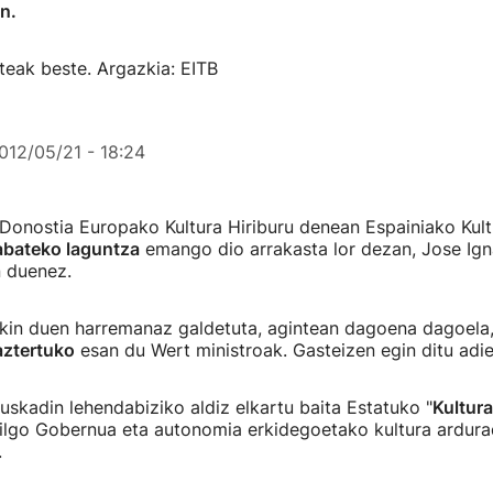
n.
teak beste. Argazkia: EITB
012/05/21 - 18:24
 Donostia Europako Kultura Hiriburu denean Espainiako Kult
abateko laguntza
emango dio arrakasta lor dezan, Jose Ign
n duenez.
ekin duen harremanaz galdetuta, agintean dagoena dagoela
aztertuko
esan du Wert ministroak. Gasteizen egin ditu adi
Euskadin lehendabiziko aldiz elkartu baita Estatuko "
Kultura
rilgo Gobernua eta autonomia erkidegoetako kultura ardura
.