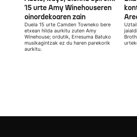
15 urte Amy Winehouseren
kon
oinordekoaren zain
Are
Duela 15 urte Camden Towneko bere
Uztai
etxean hilda aurkitu zuten Amy
jaial
Winehouse; ordutik, Erresuma Batuko
Broth
musikagintzak ez du haren parekorik
urtek
aurkitu.