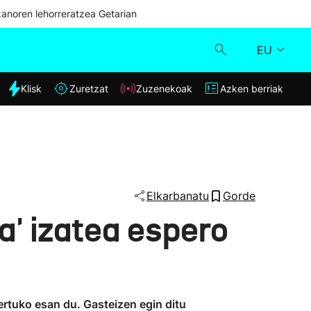
kanoren lehorreratzea Getarian
EU
dia
Klisk
Zuretzat
Zuzenekoak
Azken berriak
Klisk
Zuzenekoak
Zuretzat
Elkarbanatu
Gorde
a' izatea espero
Azken berriak
ertuko esan du. Gasteizen egin ditu