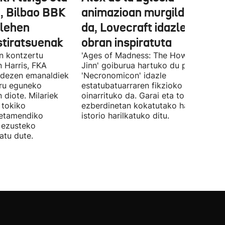
, Bilbao BBK
animazioan murgilduko
 lehen
da, Lovecraft idazlearen
stiratsuenak
obran inspiratuta
en kontzertu
'Ages of Madness: The Howling of th
 Harris, FKA
Jinn' goiburua hartuko du pelikulak, e
ndezen emanaldiek
'Necronomicon' idazle
iru eguneko
estatubatuarraren fikzioko liburuan
 diote. Milariek
oinarrituko da. Garai eta toki
 tokiko
ezberdinetan kokatutako hainbat
betamendiko
istorio harilkatuko ditu.
n ezusteko
atu dute.