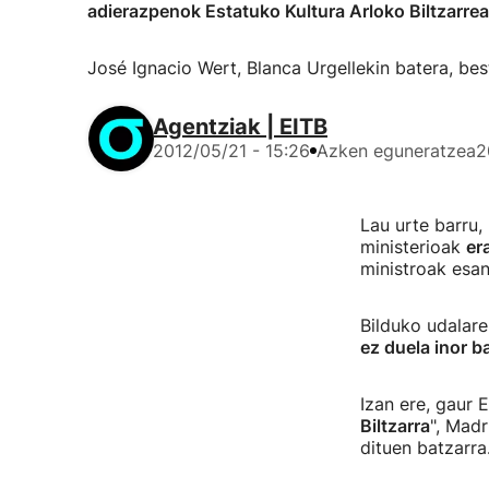
adierazpenok Estatuko Kultura Arloko Biltzarrea
José Ignacio Wert, Blanca Urgellekin batera, bes
Agentziak | EITB
2012/05/21 - 15:26
Azken eguneratzea
2
Lau urte barru,
ministerioak
er
ministroak esa
Bilduko udalar
ez duela inor b
Izan ere, gaur 
Biltzarra
", Mad
dituen batzarra