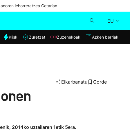
kanoren lehorreratzea Getarian
EU
dia
Klisk
Zuretzat
Zuzenekoak
Azken berriak
Klisk
Zuzenekoak
Zuretzat
Elkarbanatu
Gorde
honen
Azken berriak
enik, 2014ko uztailaren 1etik 5era.