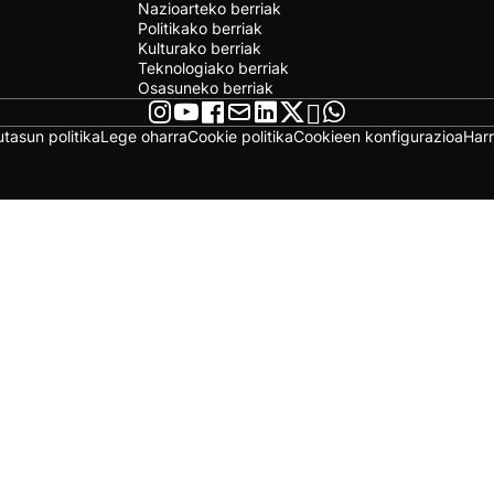
Nazioarteko berriak
Politikako berriak
Kulturako berriak
Teknologiako berriak
Osasuneko berriak
utasun politika
Lege oharra
Cookie politika
Cookieen konfigurazioa
Har