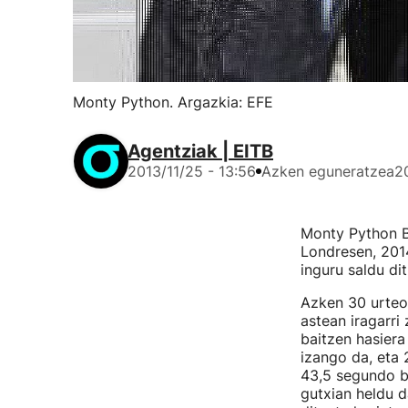
Monty Python. Argazkia: EFE
Agentziak | EITB
2013/11/25 - 13:56
Azken eguneratzea
2
Monty Python Br
Londresen, 2014
inguru saldu di
Azken 30 urteot
astean iragarri 
baitzen hasiera
izango da, eta 
43,5 segundo ba
gutxian heldu d