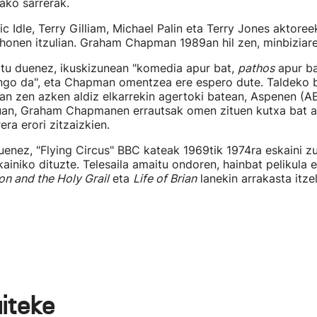
rako sarrerak.
ic Idle, Terry Gilliam, Michael Palin eta Terry Jones aktore
honen itzulian. Graham Chapman 1989an hil zen, minbiziare
atu duenez, ikuskizunean "komedia apur bat,
pathos
apur ba
ango da", eta Chapman omentzea ere espero dute. Taldeko 
zan zen azken aldiz elkarrekin agertoki batean, Aspenen (AE
uan, Graham Chapmanen errautsak omen zituen kutxa bat at
rera erori zitzaizkien.
enez, "Flying Circus" BBC kateak 1969tik 1974ra eskaini zu
ainiko dituzte. Telesaila amaitu ondoren, hainbat pelikula e
n and the Holy Grail
eta
Life of Brian
lanekin arrakasta itzel
aiteke