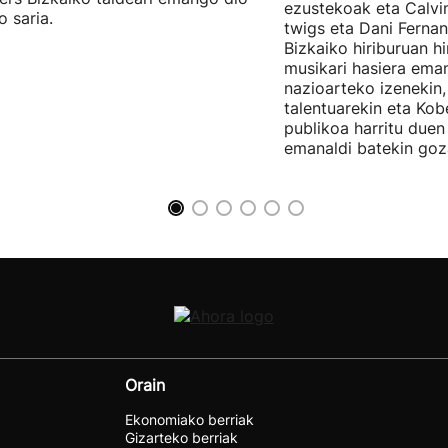
ezustekoak eta Calvin
o saria.
twigs eta Dani Ferna
Bizkaiko hiriburuan h
musikari hasiera eman
nazioarteko izenekin,
talentuarekin eta Ko
publikoa harritu due
emanaldi batekin goz
Orain
Ekonomiako berriak
Gizarteko berriak