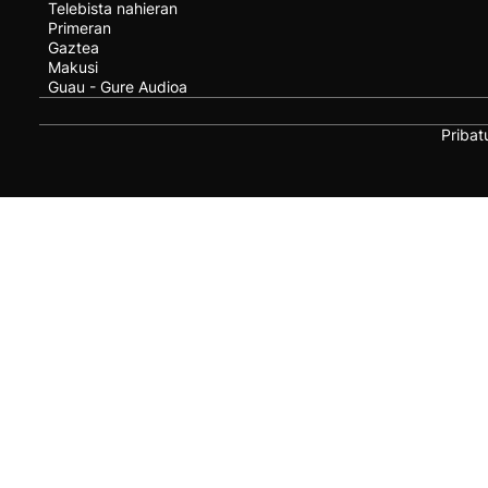
Telebista nahieran
Primeran
Gaztea
Makusi
Guau - Gure Audioa
Pribat