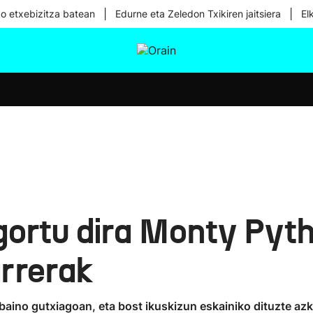
|
|
ko etxebizitza batean
Edurne eta Zeledon Txikiren jaitsiera
El
tura
Ikusmiran
Egural
Osasuna
Teknologia
gortu dira Monty Pyt
arrerak
baino gutxiagoan, eta bost ikuskizun eskainiko dituzte azk