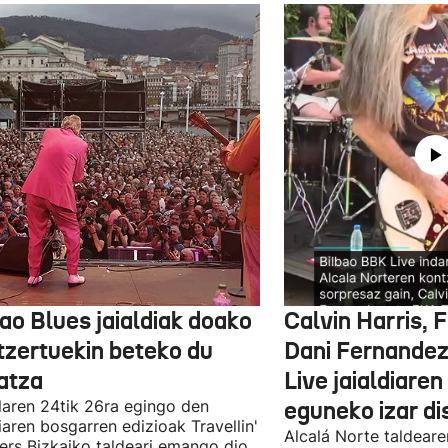
ao Blues jaialdiak doako
Calvin Harris, 
tzertuekin beteko du
Dani Fernandez
atza
Live jaialdiaren
laren 24tik 26ra egingo den
eguneko izar di
diaren bosgarren edizioak Travellin'
Alcalá Norte taldear
ers Bizkaiko taldeari emango dio