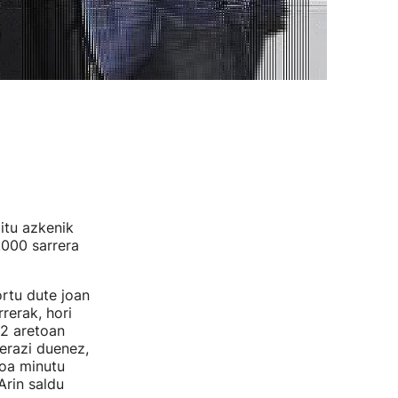
itu azkenik
.000 sarrera
ortu dute joan
rrerak, hori
O2 aretoan
erazi duenez,
koa minutu
Arin saldu