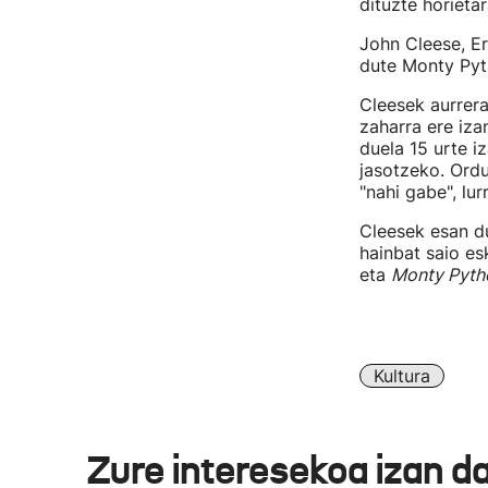
dituzte horieta
John Cleese, Er
dute Monty Pyt
Cleesek aurrer
zaharra ere iz
duela 15 urte i
jasotzeko. Ord
"nahi gabe", lur
Cleesek esan du
hainbat saio esk
eta
Monty Pytho
Kultura
Zure interesekoa izan d