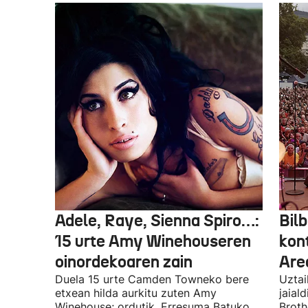
Adele, Raye, Sienna Spiro…:
Bilb
15 urte Amy Winehouseren
kon
oinordekoaren zain
Are
Duela 15 urte Camden Towneko bere
Uztai
etxean hilda aurkitu zuten Amy
jaial
Winehouse; ordutik, Erresuma Batuko
Broth