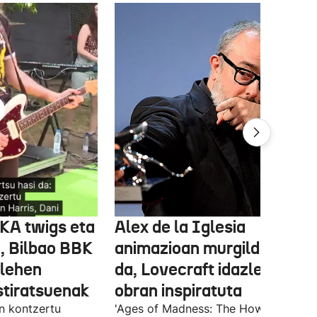
FKA twigs eta
Alex de la Iglesia
, Bilbao BBK
animazioan murgilduko
 lehen
da, Lovecraft idazlearen
stiratsuenak
obran inspiratuta
en kontzertu
'Ages of Madness: The Howling of th