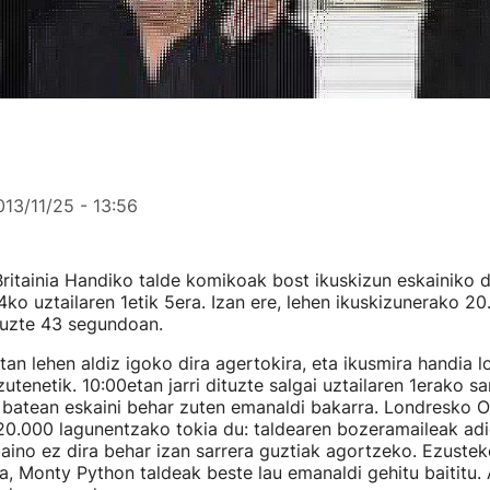
013/11/25 - 13:56
itainia Handiko talde komikoak bost ikuskizun eskainiko d
ko uztailaren 1etik 5era. Izan ere, lehen ikuskizunerako 20
tuzte 43 segundoan.
an lehen aldiz igoko dira agertokira, eta ikusmira handia l
zutenetik. 10:00etan jarri dituzte salgai uztailaren 1erako sa
 batean eskaini behar zuten emanaldi bakarra. Londresko 
20.000 lagunentzako tokia du: taldearen bozeramaileak adi
ino ez dira behar izan sarrera guztiak agortzeko. Ezuste
a, Monty Python taldeak beste lau emanaldi gehitu baititu. 