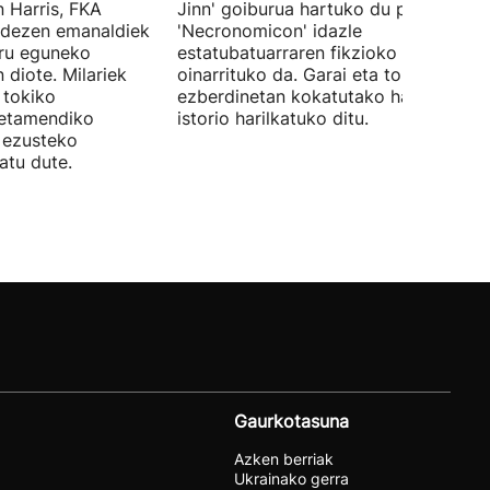
 Harris, FKA
Jinn' goiburua hartuko du pelikulak, e
ndezen emanaldiek
'Necronomicon' idazle
iru eguneko
estatubatuarraren fikzioko liburuan
 diote. Milariek
oinarrituko da. Garai eta toki
 tokiko
ezberdinetan kokatutako hainbat
betamendiko
istorio harilkatuko ditu.
n ezusteko
atu dute.
Gaurkotasuna
Azken berriak
Ukrainako gerra