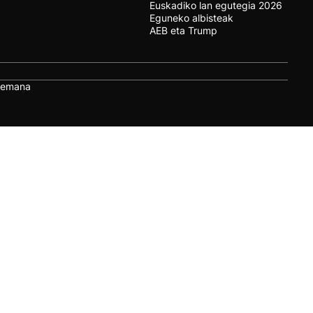
Euskadiko lan egutegia 2026
Eguneko albisteak
AEB eta Trump
remana