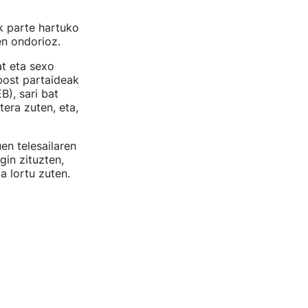
ek parte hartuko
n ondorioz.
t eta sexo
bost partaideak
B), sari bat
era zuten, eta,
en telesailaren
gin zituzten,
a lortu zuten.