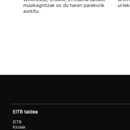
musikagintzak ez du haren parekorik
urtek
aurkitu.
EITB taldea
EITB
Kirolak