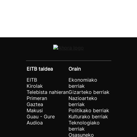
EITB taldea
Orain
EITB
Ekonomiako
Kirolak
berriak
Telebista nahieran
Gizarteko berriak
Primeran
Nazioarteko
Gaztea
berriak
Makusi
Politikako berriak
Guau - Gure
Kulturako berriak
Audioa
Teknologiako
berriak
Osasuneko