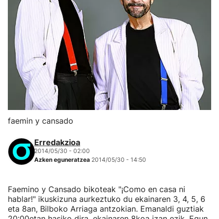
faemin y cansado
Erredakzioa
2014/05/30 - 02:00
Azken eguneratzea
2014/05/30 - 14:50
Faemino y Cansado bikoteak "¡Como en casa ni
hablar!" ikuskizuna aurkeztuko du ekainaren 3, 4, 5, 6
eta 8an, Bilboko Arriaga antzokian. Emanaldi guztiak
20:00etan hasiko dira, ekainaren 8koa izan ezik. Egun