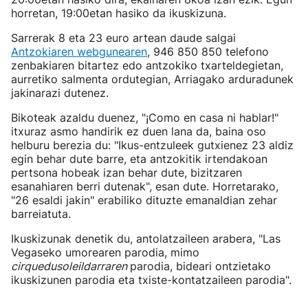
horretan, 19:00etan hasiko da ikuskizuna.
Sarrerak 8 eta 23 euro artean daude salgai
Antzokiaren webgunearen
, 946 850 850 telefono
zenbakiaren bitartez edo antzokiko txarteldegietan,
aurretiko salmenta ordutegian, Arriagako arduradunek
jakinarazi dutenez.
Bikoteak azaldu duenez, "¡Como en casa ni hablar!"
itxuraz asmo handirik ez duen lana da, baina oso
helburu berezia du: "Ikus-entzuleek gutxienez 23 aldiz
egin behar dute barre, eta antzokitik irtendakoan
pertsona hobeak izan behar dute, bizitzaren
esanahiaren berri dutenak", esan dute. Horretarako,
"26 esaldi jakin" erabiliko dituzte emanaldian zehar
barreiatuta.
Ikuskizunak denetik du, antolatzaileen arabera, "Las
Vegaseko umorearen parodia, mimo
cirquedusoleildarraren
parodia, bideari ontzietako
ikuskizunen parodia eta txiste-kontatzaileen parodia".