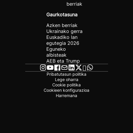
berriak
Gaurkotasuna
Azken berriak
Ukrainako gerra
Euskadiko lan
egutegia 2026
Eguneko
albisteak
AEB eta Trump
Pribatutasun politika
Lege oharra
Cookie politika
Cookieen konfigurazioa
Harremana