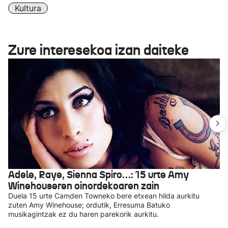
Kultura
Zure interesekoa izan daiteke
Adele, Raye, Sienna Spiro…: 15 urte Amy
Winehouseren oinordekoaren zain
Duela 15 urte Camden Towneko bere etxean hilda aurkitu
zuten Amy Winehouse; ordutik, Erresuma Batuko
musikagintzak ez du haren parekorik aurkitu.