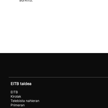
aurkitu.
EITB taldea
EITB
Kirolak
Telebista nahieran
Primeran