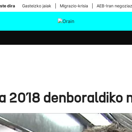
|
|
ste dira
Gasteizko jaiak
Migrazio-krisia
AEB-Iran negoziaz
tura
Ikusmiran
Egural
Osasuna
Teknologia
a 2018 denboraldiko