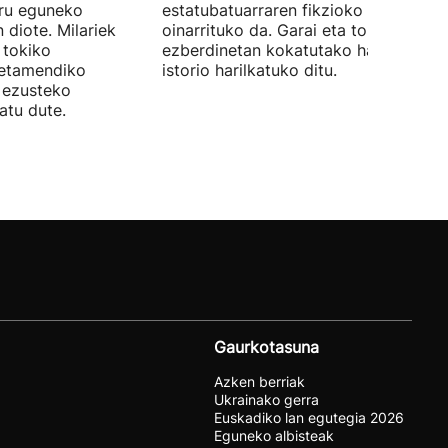
iru eguneko
estatubatuarraren fikzioko liburuan
 diote. Milariek
oinarrituko da. Garai eta toki
 tokiko
ezberdinetan kokatutako hainbat
betamendiko
istorio harilkatuko ditu.
n ezusteko
atu dute.
Gaurkotasuna
Azken berriak
Ukrainako gerra
Euskadiko lan egutegia 2026
Eguneko albisteak