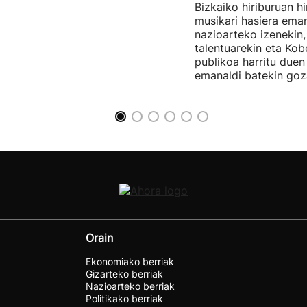
Bizkaiko hiriburuan h
musikari hasiera eman
nazioarteko izenekin,
talentuarekin eta Ko
publikoa harritu due
emanaldi batekin goz
Orain
Ekonomiako berriak
Gizarteko berriak
Nazioarteko berriak
Politikako berriak