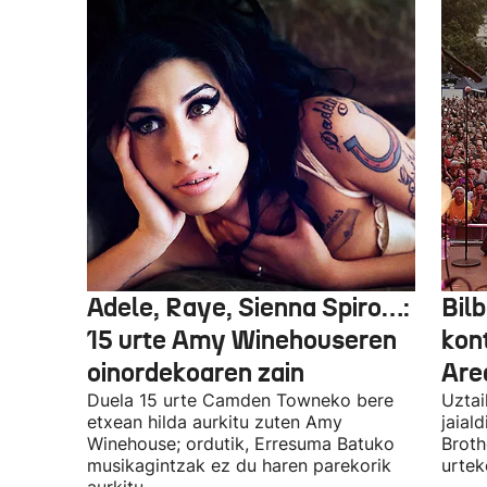
Adele, Raye, Sienna Spiro…:
Bilb
15 urte Amy Winehouseren
kon
oinordekoaren zain
Are
Duela 15 urte Camden Towneko bere
Uztai
etxean hilda aurkitu zuten Amy
jaial
Winehouse; ordutik, Erresuma Batuko
Broth
musikagintzak ez du haren parekorik
urtek