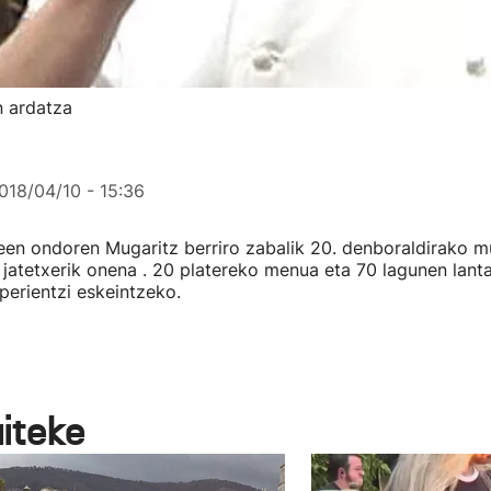
 ardatza
018/04/10 - 15:36
een ondoren Mugaritz berriro zabalik 20. denboraldirako 
 jatetxerik onena . 20 platereko menua eta 70 lagunen lant
erientzi eskeintzeko.
aiteke