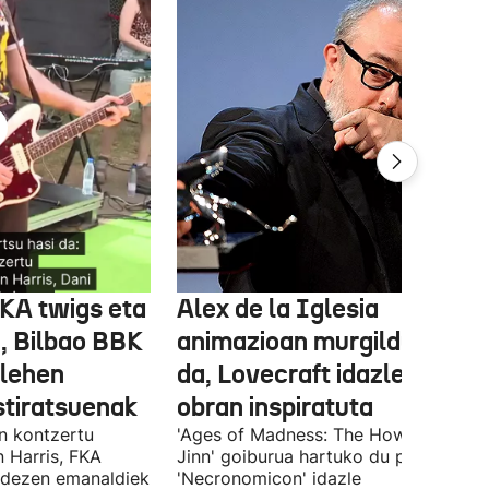
FKA twigs eta
Alex de la Iglesia
, Bilbao BBK
animazioan murgilduko
 lehen
da, Lovecraft idazlearen
stiratsuenak
obran inspiratuta
en kontzertu
'Ages of Madness: The Howling of th
 Harris, FKA
Jinn' goiburua hartuko du pelikulak, e
ndezen emanaldiek
'Necronomicon' idazle