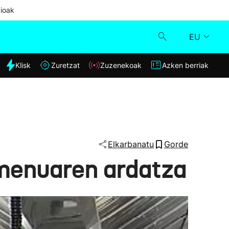
ioak
EU
dia
Klisk
Zuretzat
Zuzenekoak
Azken berriak
Klisk
Zuzenekoak
Zuretzat
Elkarbanatu
Gorde
 menuaren ardatza
Azken berriak