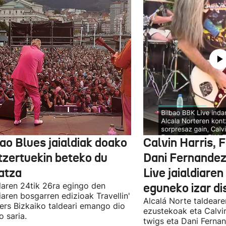
ao Blues jaialdiak doako
Calvin Harris, 
tzertuekin beteko du
Dani Fernandez
atza
Live jaialdiaren
laren 24tik 26ra egingo den
eguneko izar di
diaren bosgarren edizioak Travellin'
Alcalá Norte taldear
ers Bizkaiko taldeari emango dio
ezustekoak eta Calvin
o saria.
twigs eta Dani Ferna