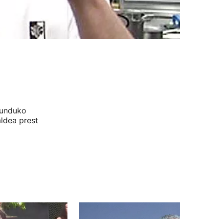
munduko
aldea prest