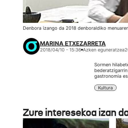
Denbora izango da 2018 denboraldiko menuaren
MARINA ETXEZARRETA
2018/04/10 - 15:36
Azken eguneratzea
2
Sormen hilabet
bederatzigarrin
gastronomia esp
Kultura
Zure interesekoa izan d