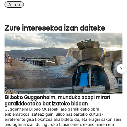
Artea
Zure interesekoa izan daiteke
Bilboko Guggenheim, munduko zazpi mirari
garaikideetako bat izateko bidean
Guggenheim Bilbao Museoak, aro garaikideko obra
enblematikoa izateaz gain, Bilbo nazioarteko kultura-
erreferente gisa kokatzea ahalbidetu du, eta eragin sakon zein
onuragarria izan du inguruko turismoaren, ekonomiaren eta