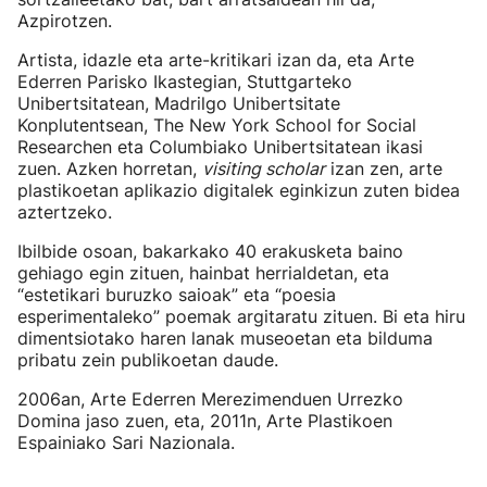
Azpirotzen.
Artista, idazle eta arte-kritikari izan da, eta Arte
Ederren Parisko Ikastegian, Stuttgarteko
Unibertsitatean, Madrilgo Unibertsitate
Konplutentsean, The New York School for Social
Researchen eta Columbiako Unibertsitatean ikasi
zuen. Azken horretan,
visiting scholar
izan zen, arte
plastikoetan aplikazio digitalek eginkizun zuten bidea
aztertzeko.
Ibilbide osoan, bakarkako 40 erakusketa baino
gehiago egin zituen, hainbat herrialdetan, eta
“estetikari buruzko saioak” eta “poesia
esperimentaleko” poemak argitaratu zituen. Bi eta hiru
dimentsiotako haren lanak museoetan eta bilduma
pribatu zein publikoetan daude.
2006an, Arte Ederren Merezimenduen Urrezko
Domina jaso zuen, eta, 2011n, Arte Plastikoen
Espainiako Sari Nazionala.