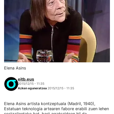
Elena Asins
eitb.eus
2015/12/15 - 11:35
Azken eguneratzea
2015/12/15 - 11:35
Elena Asins artista kontzeptuala (Madril, 1940),
Estatuan teknologia artearen fabore erabili zuen lehen
sortzaileetako bat, bart arratsaldean hil da,