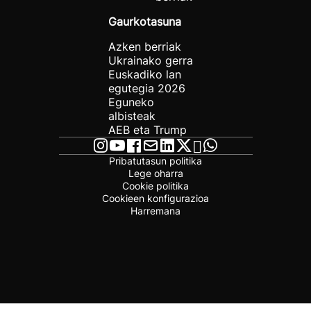
Gaurkotasuna
Azken berriak
Ukrainako gerra
Euskadiko lan
egutegia 2026
Eguneko
albisteak
AEB eta Trump
Pribatutasun politika
Lege oharra
Cookie politika
Cookieen konfigurazioa
Harremana