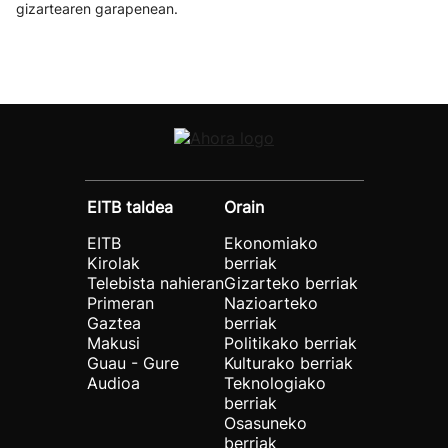
gizartearen garapenean.
EITB taldea
Orain
EITB
Ekonomiako
Kirolak
berriak
Telebista nahieran
Gizarteko berriak
Primeran
Nazioarteko
Gaztea
berriak
Makusi
Politikako berriak
Guau - Gure
Kulturako berriak
Audioa
Teknologiako
berriak
Osasuneko
berriak