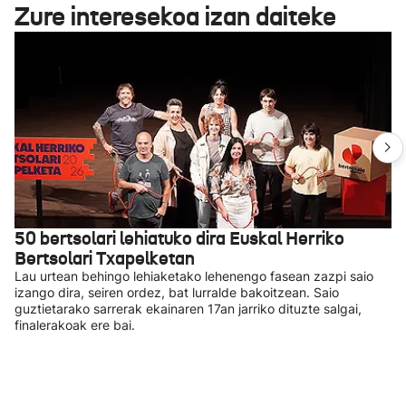
Zure interesekoa izan daiteke
50 bertsolari lehiatuko dira Euskal Herriko
Bertsolari Txapelketan
Lau urtean behingo lehiaketako lehenengo fasean zazpi saio
izango dira, seiren ordez, bat lurralde bakoitzean. Saio
guztietarako sarrerak ekainaren 17an jarriko dituzte salgai,
finalerakoak ere bai.