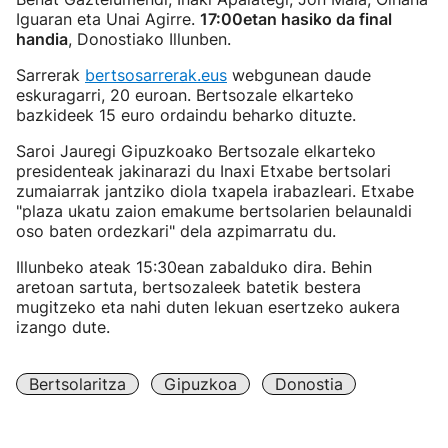
Iguaran eta Unai Agirre.
17:00etan hasiko da final
handia
, Donostiako Illunben.
Sarrerak
bertsosarrerak.eus
webgunean daude
eskuragarri, 20 euroan. Bertsozale elkarteko
bazkideek 15 euro ordaindu beharko dituzte.
Saroi Jauregi Gipuzkoako Bertsozale elkarteko
presidenteak jakinarazi du Inaxi Etxabe bertsolari
zumaiarrak jantziko diola txapela irabazleari. Etxabe
"plaza ukatu zaion emakume bertsolarien belaunaldi
oso baten ordezkari" dela azpimarratu du.
Illunbeko ateak 15:30ean zabalduko dira. Behin
aretoan sartuta, bertsozaleek batetik bestera
mugitzeko eta nahi duten lekuan esertzeko aukera
izango dute.
Bertsolaritza
Gipuzkoa
Donostia