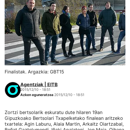
Finalistak. Argazkia: GBT15
Agentziak | EITB
2015/12/10 - 18:51
Azken eguneratzea
2015/12/10 - 18:51
Zortzi bertsolarik eskuratu dute hilaren 19an
Gipuzkoako Bertsolari Txapelketako finalean aritzeko
txartela: Agin Laburu, Alaia Martin, Arkaitz Oiartzabal,
Beñat Gaztelumendi, Iñaki Apalategi, Jon Maia, Oihana