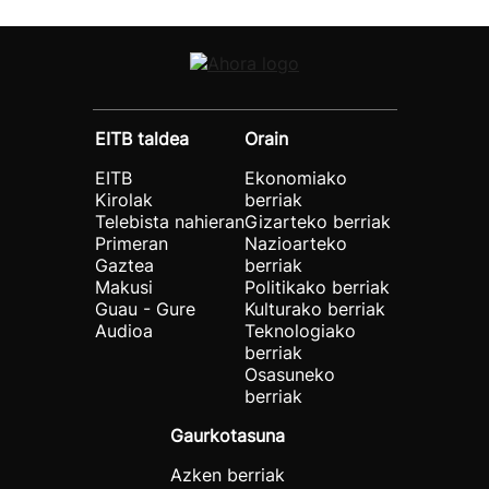
EITB taldea
Orain
EITB
Ekonomiako
Kirolak
berriak
Telebista nahieran
Gizarteko berriak
Primeran
Nazioarteko
Gaztea
berriak
Makusi
Politikako berriak
Guau - Gure
Kulturako berriak
Audioa
Teknologiako
berriak
Osasuneko
berriak
Gaurkotasuna
Azken berriak