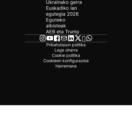
Ukrainako gerra
Euskadiko lan
egutegia 2026
Eguneko
albisteak
AEB eta Trump
Pribatutasun politika
Lege oharra
Cookie politika
Cookieen konfigurazioa
Harremana