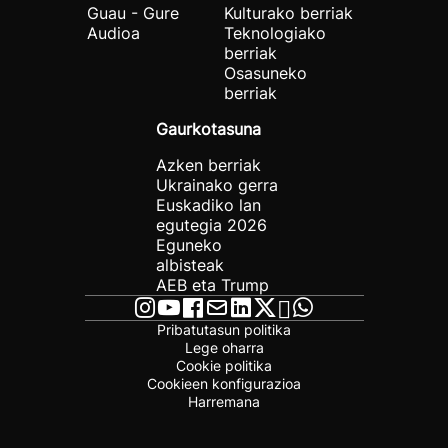
Guau - Gure
Kulturako berriak
Audioa
Teknologiako
berriak
Osasuneko
berriak
Gaurkotasuna
Azken berriak
Ukrainako gerra
Euskadiko lan
egutegia 2026
Eguneko
albisteak
AEB eta Trump
Pribatutasun politika
Lege oharra
Cookie politika
Cookieen konfigurazioa
Harremana