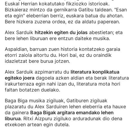
Euskal Herrian kokatutako fikziozko istorioak.
Bizkaieraz mintzo da gernikarra Gatibu taldean. "Esan
eta egin" eleberrian berriz, euskara batua du ahotan.
Bere hizkera zuzena ordea, ez da aldatu paperean.
Alex Sarduik
hitzekin egiten du jolas
abestietan; eta
bere lehen liburuan ere entzun daiteke musika.
Aspaldian, barruan zuen historia kontatzeko garaia
etorri zaiola aitortu du. Hori bai, ez du oraindik
idazletzat bere burua jotzen.
Alex Sarduik azpimarratu du
literatura konplikatua
egiteko joera
dagoela azken aldian eta berak literatura
irakurterraza egin nahi izan du, literatura mota hori
faltan botatzen duelako.
Baga Biga musika zigiluak, Gatiburen zigiluak
plazaratu du Alex Sarduiren lehen eleberria eta hauxe
da gainera
Baga Bigak argitara emandako lehen
liburua
. Ritxi Aizpuru zigiluko arduradunak dio dena
etxekoen artean egin dutela.