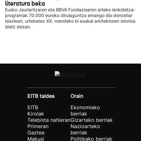
literatura beka
Eusko Jaurlaritzaren eta BBVA Fundazioaren arteko lankidetza-
programak 70.000 euroko dirulaguntza emango dio donostiar
idazleari, urtebetez XX. mendeko bi euskal arkitektoren istorioa
idatz dezan.
EITB taldea
Orain
EITB
Ekonomiako
Kirolak
berriak
Telebista nahieran
Gizarteko berriak
Primeran
Nazioarteko
Gaztea
berriak
Makusi
Politikako berriak