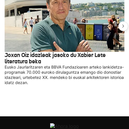
Joxan Oiz idazleak jasoko du Xabier Lete
literatura beka
Eusko Jaurlaritzaren eta BBVA Fundazioaren arteko lankidetza-
programak 70.000 euroko dirulaguntza emango dio donostiar
idazleari, urtebetez XX. mendeko bi euskal arkitektoren istorioa
idatz dezan.