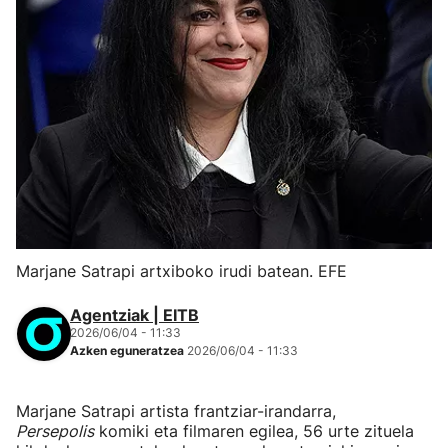
Marjane Satrapi artxiboko irudi batean. EFE
Agentziak | EITB
2026/06/04 - 11:33
Azken eguneratzea
2026/06/04 - 11:33
Marjane Satrapi artista frantziar-irandarra,
Persepolis
komiki eta filmaren egilea, 56 urte zituela