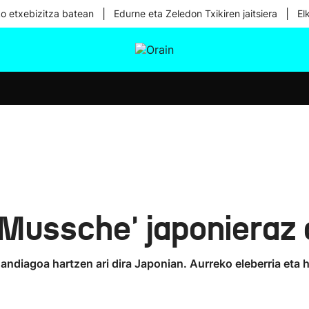
|
|
ko etxebizitza batean
Edurne eta Zeledon Txikiren jaitsiera
El
tura
Ikusmiran
Egural
Osasuna
Teknologia
'Mussche' japonieraz 
andiagoa hartzen ari dira Japonian. Aurreko eleberria eta 