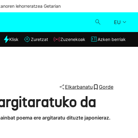
kanoren lehorreratzea Getarian
EU
dia
Klisk
Zuretzat
Zuzenekoak
Azken berriak
Klisk
Zuzenekoak
Zuretzat
Elkarbanatu
Gorde
argitaratuko da
Azken berriak
hainbat poema ere argitaratu dituzte japonieraz.