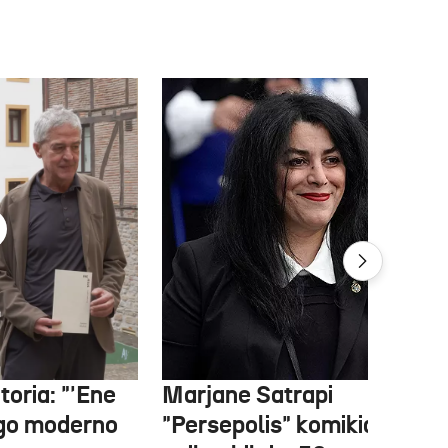
oria: "'Ene
Marjane Satrapi
ago moderno
"Persepolis" komikiaren