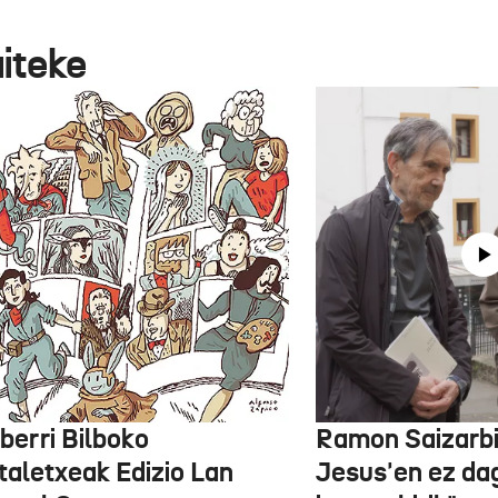
aiteke
berri Bilboko
Ramon Saizarbit
taletxeak Edizio Lan
Jesus'en ez d