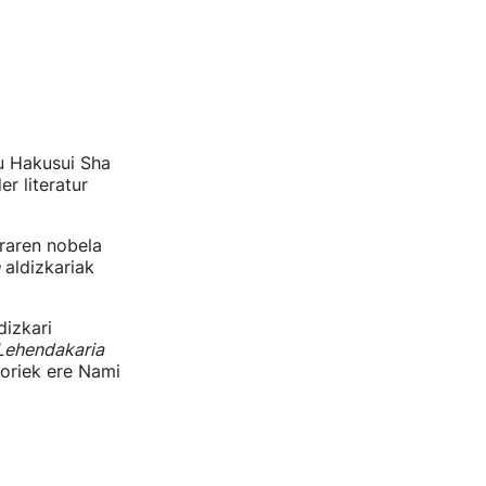
du Hakusui Sha
r literatur
raren nobela
aldizkariak
dizkari
Lehendakaria
horiek ere Nami