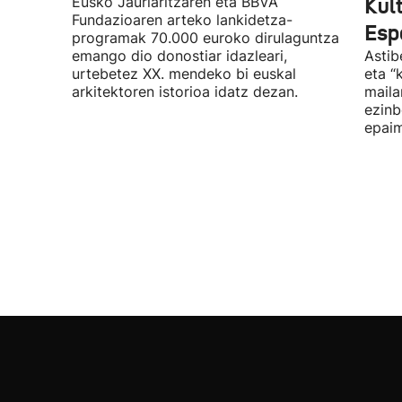
Eusko Jaurlaritzaren eta BBVA
Kul
Fundazioaren arteko lankidetza-
Espa
programak 70.000 euroko dirulaguntza
emango dio donostiar idazleari,
Astib
urtebetez XX. mendeko bi euskal
eta “
arkitektoren istorioa idatz dezan.
maila
ezinb
epaim