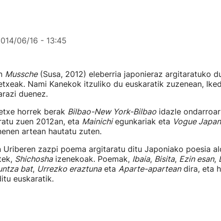
014/06/16 - 13:45
en
Mussche
(Susa, 2012) eleberria japonieraz argitaratuko 
etxeak. Nami Kanekok itzuliko du euskaratik zuzenean, Ikede
arazi duenez.
letxe horrek berak
Bilbao-New York-Bilbao
idazle ondarroar
ratu zuen 2012an, eta
Mainichi
egunkariak eta
Vogue Japan
nenen artean hautatu zuten.
 Uriberen zazpi poema argitaratu ditu Japoniako poesia al
tek,
Shichosha
izenekoak. Poemak,
Ibaia
,
Bisita
,
Ezin esan
,
untza bat
,
Urrezko eraztuna
eta
Aparte-apartean
dira, eta 
itu euskaratik.