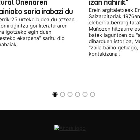
tural Onenaren
izan nahirik"
iniako saria irabazi du
Erein argitaletxeak 
Saizarbitoriak 1976an
errik 25 urteko bidea du atzean,
eleberria berrargitar
komikigintza goi literaturaren
Muñozen hitzaurre eta 
ra igotzeko egin duen
batek laguntzen du "
esteko ekarpena” saritu dio
diharduen istorioa, M
ahaiak.
"zaila baino gehiago,
kontakizuna".