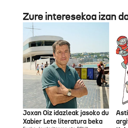
Zure interesekoa izan d
Joxan Oiz idazleak jasoko du
Asti
Xabier Lete literatura beka
argi