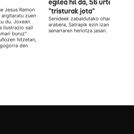
egilea hil da, 56 urte zituel
Ene Jesus Ramon
"tristurak jota"
 argitaratu zuen
Senideek zabaldutako oharraren
atu du. Joxean
arabera, Satrapik ezin izan du
ilustrazio sail
senarraren heriotza jasan.
amari buruz"
uñozen hitzetan,
 gogorra den