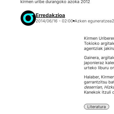
kirmen uribe durangoko azoka 2012
Erredakzioa
2014/06/16 - 02:00
Azken eguneratzea
2
Kirmen Uriber
Tokioko argital
agentziak jakin
Gainera, argita
japonieraz kale
urteko liburu o
Halaber, Kirmen
garrantzitsu ba
deserrian
,
Hizk
Kanekok itzuli d
Literatura