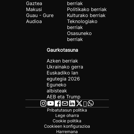
Gaztea
berriak
Makusi
Politikako berriak
Guau - Gure
Kulturako berriak
Audioa
Teknologiako
berriak
Osasuneko
berriak
Gaurkotasuna
Azken berriak
Ukrainako gerra
Euskadiko lan
egutegia 2026
Eguneko
albisteak
AEB eta Trump
Pribatutasun politika
Lege oharra
Cookie politika
Cookieen konfigurazioa
Harremana