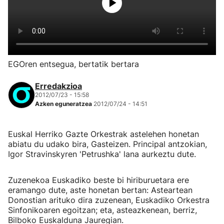
EGOren entsegua, bertatik bertara
Erredakzioa
2012/07/23 - 15:58
Azken eguneratzea
2012/07/24 - 14:51
Euskal Herriko Gazte Orkestrak astelehen honetan
abiatu du udako bira, Gasteizen. Principal antzokian,
Igor Stravinskyren 'Petrushka' lana aurkeztu dute.
Zuzenekoa Euskadiko beste bi hiriburuetara ere
eramango dute, aste honetan bertan: Asteartean
Donostian arituko dira zuzenean, Euskadiko Orkestra
Sinfonikoaren egoitzan; eta, asteazkenean, berriz,
Bilboko Euskalduna Jauregian.