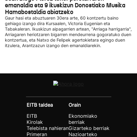
emanaldia eta 9 ikuskizun Donostiako Musika
Hamabostaldia abiatzeko
Gaur hasi eta abuztuaren 30era arte, 60 kontzertu baino
gehiago izango dira Kursaalen, Victoria Eugenian eta
Tabakaleran. Ikuskizun aipagarrien artean, "Arriaga harrigarria",
Arriagaren heriotzaren bigarren mendeurrena gogoratuko duen
kontzertua, eta Natxo de Felipek agertokietara egingo duen
itzulera, Arantzazun izango den emanaldiarekin.
EITB taldea
Orain
EITB
Ekonomiako
Kirolak
berriak
Telebista nahieran
Gizarteko berriak
Primeran
Nazioarteko