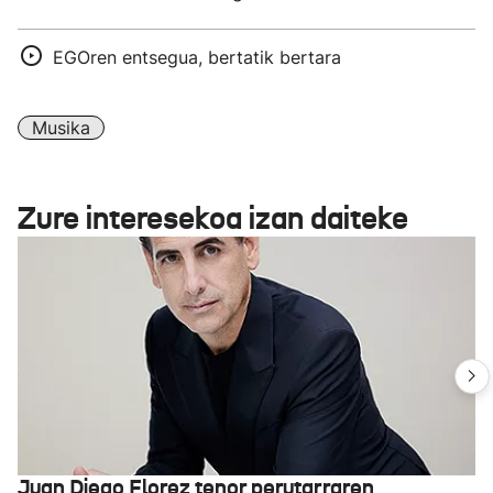
EGOren entsegua, bertatik bertara
Musika
Zure interesekoa izan daiteke
Juan Diego Florez tenor perutarraren