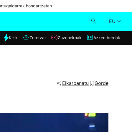
ortugaldarrak hondartzetan
EU
dia
Klisk
Zuretzat
Zuzenekoak
Azken berriak
Klisk
Zuzenekoak
Zuretzat
Elkarbanatu
Gorde
Azken berriak