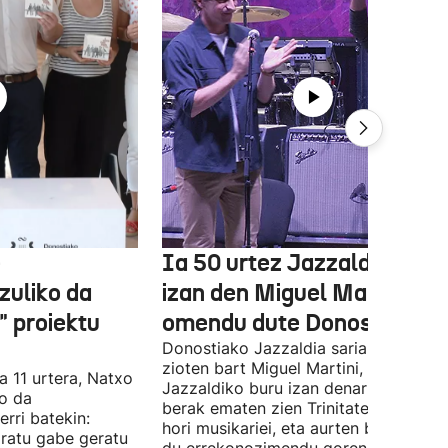
e
Ia 50 urtez Jazzaldiko bur
zuliko da
izan den Miguel Martin
 proiektu
omendu dute Donostian
Donostiako Jazzaldia saria eman
zioten bart Miguel Martini, ia 50 urte
a 11 urtera, Natxo
Jazzaldiko buru izan denari. Orain ar
ko da
berak ematen zien Trinitate Plazan sa
erri batekin:
hori musikariei, eta aurten berak jaso
ratu gabe geratu