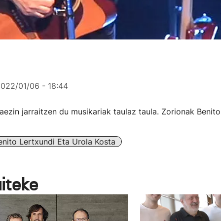
022/01/06 - 18:44
aezin jarraitzen du musikariak taulaz taula. Zorionak Benito
enito Lertxundi Eta Urola Kosta
aiteke