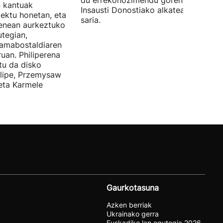
du errekonozimendu gorena. Jon
n kantuak
Insausti Donostiako alkateak eman zi
iektu honetan, eta
saria.
enean aurkeztuko
tegian,
amabostaldiaren
uan. Philiperena
itu da disko
elipe, Przemysaw
 eta Karmele
Gaurkotasuna
Azken berriak
Ukrainako gerra
Euskadiko lan egutegia 2026