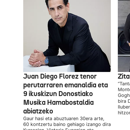
Juan Diego Florez tenor
Zita
perutarraren emanaldia eta
“Tant
Monte
9 ikuskizun Donostiako
Gogh 
Musika Hamabostaldia
bira 
Ilube
abiatzeko
hitzo
Gaur hasi eta abuztuaren 30era arte,
60 kontzertu baino gehiago izango dira