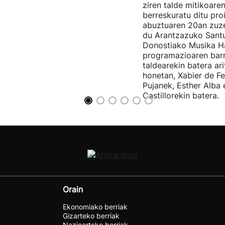
ziren talde mitikoare
berreskuratu ditu pro
abuztuaren 20an zuz
du Arantzazuko Santu
Donostiako Musika H
programazioaren barr
taldearekin batera ar
honetan, Xabier de F
Pujanek, Esther Alba
Castillorekin batera.
Orain
Ekonomiako berriak
Gizarteko berriak
Nazioarteko berriak