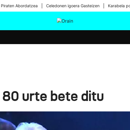
|
|
 Piraten Abordatzea
Celedonen igoera Gasteizen
Karabela p
tura
Ikusmiran
Egural
Osasuna
Teknologia
 80 urte bete ditu