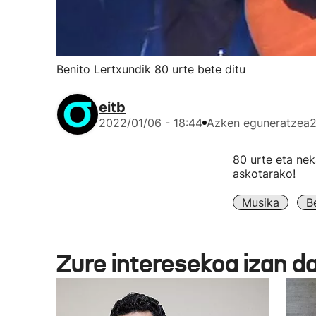
Benito Lertxundik 80 urte bete ditu
eitb
2022/01/06 - 18:44
Azken eguneratzea
2
80 urte eta nek
askotarako!
Musika
B
Zure interesekoa izan d