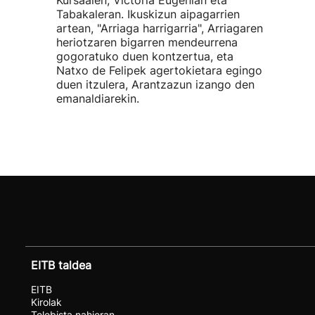
Kursaalen, Victoria Eugenian eta
Tabakaleran. Ikuskizun aipagarrien
artean, "Arriaga harrigarria", Arriagaren
heriotzaren bigarren mendeurrena
gogoratuko duen kontzertua, eta
Natxo de Felipek agertokietara egingo
duen itzulera, Arantzazun izango den
emanaldiarekin.
EITB taldea
EITB
Kirolak
Telebista nahieran