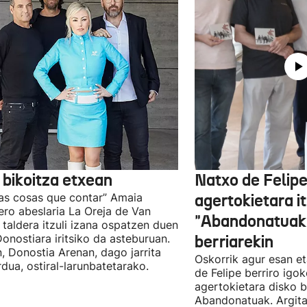
 bikoitza etxean
Natxo de Felip
as cosas que contar” Amaia
agertokietara it
ro abeslaria La Oreja de Van
"Abandonatuak"
taldera itzuli izana ospatzen duen
Donostiara iritsiko da asteburuan.
berriarekin
n, Donostia Arenan, dago jarrita
Oskorrik agur esan et
rdua, ostiral-larunbatetarako.
de Felipe berriro igo
agertokietara disko b
Abandonatuak. Argita