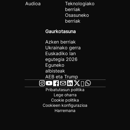
Audioa
Teknologiako
berriak
Osasuneko
berriak
Gaurkotasuna
Azken berriak
Ukrainako gerra
Euskadiko lan
egutegia 2026
Eguneko
albisteak
AEB eta Trump
Pribatutasun politika
Lege oharra
Cookie politika
Cookieen konfigurazioa
Harremana