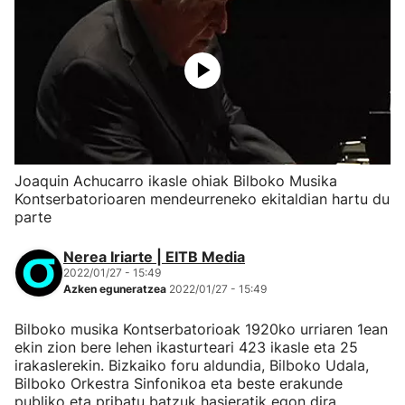
Joaquin Achucarro ikasle ohiak Bilboko Musika
Kontserbatorioaren mendeurreneko ekitaldian hartu du
parte
Nerea Iriarte | EITB Media
2022/01/27 - 15:49
Azken eguneratzea
2022/01/27 - 15:49
Bilboko musika Kontserbatorioak 1920ko urriaren 1ean
ekin zion bere lehen ikasturteari 423 ikasle eta 25
irakaslerekin. Bizkaiko foru aldundia, Bilboko Udala,
Bilboko Orkestra Sinfonikoa eta beste erakunde
publiko eta pribatu batzuk hasieratik egon dira