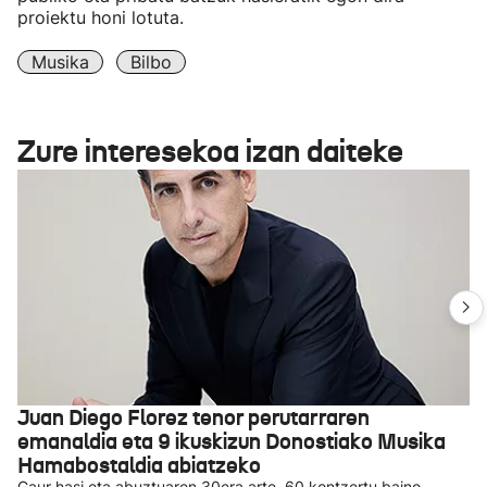
proiektu honi lotuta.
Musika
Bilbo
Zure interesekoa izan daiteke
Juan Diego Florez tenor perutarraren
emanaldia eta 9 ikuskizun Donostiako Musika
Hamabostaldia abiatzeko
Gaur hasi eta abuztuaren 30era arte, 60 kontzertu baino