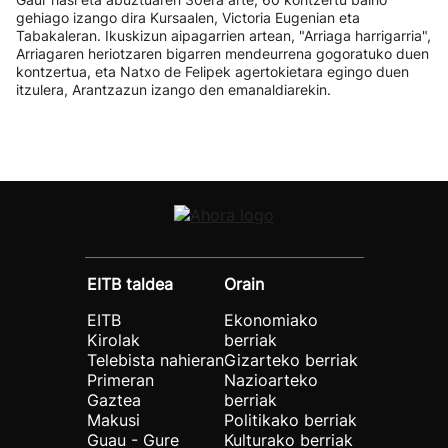
gehiago izango dira Kursaalen, Victoria Eugenian eta
Tabakaleran. Ikuskizun aipagarrien artean, "Arriaga harrigarria",
Arriagaren heriotzaren bigarren mendeurrena gogoratuko duen
kontzertua, eta Natxo de Felipek agertokietara egingo duen
itzulera, Arantzazun izango den emanaldiarekin.
EITB taldea
Orain
EITB
Ekonomiako
Kirolak
berriak
Telebista nahieran
Gizarteko berriak
Primeran
Nazioarteko
Gaztea
berriak
Makusi
Politikako berriak
Guau - Gure
Kulturako berriak