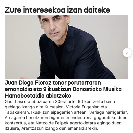
Zure interesekoa izan daiteke
Juan Diego Florez tenor perutarraren
emanaldia eta 9 ikuskizun Donostiako Musika
Hamabostaldia abiatzeko
Gaur hasi eta abuztuaren 30era arte, 60 kontzertu baino
gehiago izango dira Kursaalen, Victoria Eugenian eta
Tabakaleran. Ikuskizun aipagarrien artean, "Arriaga harrigarria",
Arriagaren heriotzaren bigarren mendeurrena gogoratuko duen
kontzertua, eta Natxo de Felipek agertokietara egingo duen
itzulera, Arantzazun izango den emanaldiarekin.