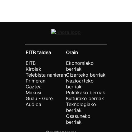
EITB taldea
Orain
EITB
Ekonomiako
Kirolak
berriak
Telebista nahieran
Gizarteko berriak
Primeran
Nazioarteko
Gaztea
berriak
Makusi
Politikako berriak
Guau - Gure
Kulturako berriak
Audioa
Teknologiako
berriak
Osasuneko
berriak