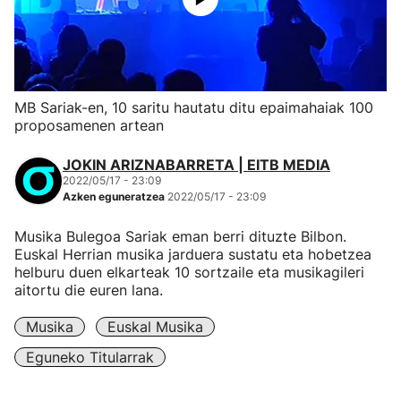
MB Sariak-en, 10 saritu hautatu ditu epaimahaiak 100
proposamenen artean
JOKIN ARIZNABARRETA | EITB MEDIA
2022/05/17 - 23:09
Azken eguneratzea
2022/05/17 - 23:09
Musika Bulegoa Sariak eman berri dituzte Bilbon.
Euskal Herrian musika jarduera sustatu eta hobetzea
helburu duen elkarteak 10 sortzaile eta musikagileri
aitortu die euren lana.
Musika
Euskal Musika
Eguneko Titularrak