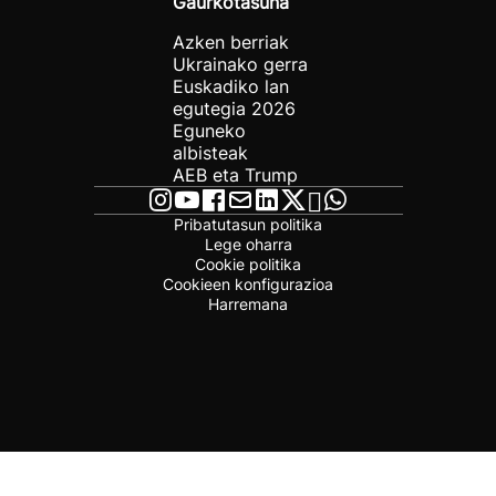
Gaurkotasuna
Azken berriak
Ukrainako gerra
Euskadiko lan
egutegia 2026
Eguneko
albisteak
AEB eta Trump
Pribatutasun politika
Lege oharra
Cookie politika
Cookieen konfigurazioa
Harremana