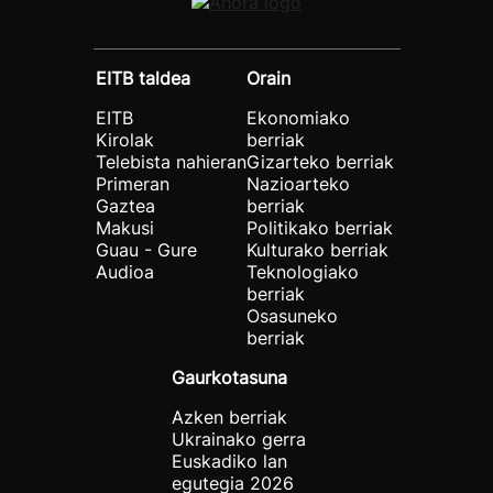
EITB taldea
Orain
EITB
Ekonomiako
Kirolak
berriak
Telebista nahieran
Gizarteko berriak
Primeran
Nazioarteko
Gaztea
berriak
Makusi
Politikako berriak
Guau - Gure
Kulturako berriak
Audioa
Teknologiako
berriak
Osasuneko
berriak
Gaurkotasuna
Azken berriak
Ukrainako gerra
Euskadiko lan
egutegia 2026