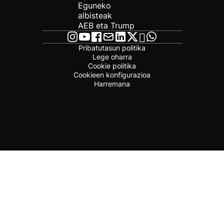
Eguneko
albisteak
AEB eta Trump
Pribatutasun politika
Lege oharra
Cookie politika
Cookieen konfigurazioa
Harremana