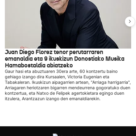
Juan Diego Florez tenor perutarraren
emanaldia eta 9 ikuskizun Donostiako Musika
Hamabostaldia abiatzeko
Gaur hasi eta abuztuaren 30era arte, 60 kontzertu baino
gehiago izango dira Kursaalen, Victoria Eugenian eta
Tabakaleran. Ikuskizun aipagarrien artean, "Arriaga harrigarria",
Arriagaren heriotzaren bigarren mendeurrena gogoratuko duen
kontzertua, eta Natxo de Felipek agertokietara egingo duen
itzulera, Arantzazun izango den emanaldiarekin.