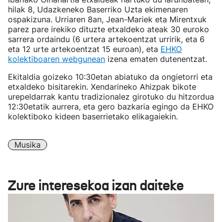
hilak 8, Udazkeneko Baserriko Uzta ekimenaren
ospakizuna. Urriaren 8an, Jean-Mariek eta Mirentxuk
parez pare irekiko dituzte etxaldeko ateak 30 euroko
sarrera ordaindu (6 urtera artekoentzat urririk, eta 6
eta 12 urte artekoentzat 15 euroan), eta
EHKO
kolektiboaren webgunean
izena ematen dutenentzat.
Ekitaldia goizeko 10:30etan abiatuko da ongietorri eta
etxaldeko bisitarekin. Xendarineko Ahizpak bikote
urepeldarrak kantu tradizionalez girotuko du hitzordua
12:30etatik aurrera, eta gero bazkaria egingo da EHKO
kolektiboko kideen baserrietako elikagaiekin.
Musika
Zure interesekoa izan daiteke