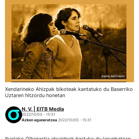
Xendarineko Ahizpak bikoteak kantatuko du Baserriko
Uztaren hitzordu honetan
N. V. | EITB Media
2022/10/05 - 15:31
Azken eguneratzea
2022/10/05 - 15:31
Ibarlako Oihanartia etxaldeak hartuko du larunbatean,