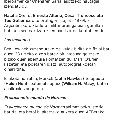
Iberoamerikar Onenaren Saria jasotzeko hautagai
izendatu du.
Natalia Oreiro, Ernesto Alterio, Cesar Troncoso eta
Teo Gutierrez
ditu protagonista, eta 1979ko
Argentinako diktadura militarraren garaian gerrillari
batzuen semeak izan zuen haurtzaroa kontatzen du.
Las sesiones
Ben Lewinek zuzendutako pelikulak birika artifizial bat
duen 38 urteko gizon batek birjintasuna galtzeko
biziko duen abentura kontatzen du, Mark O'Brien
kazetari eta poetaren idatzi autobiografikoetan
oinarrituta.
Bilaketa horretan, Markek (
John Hawkes
) terapeuta
(
Helen Hunt
) baten eta apaiz (
William H. Macy
) baten
aholkuak izango ditu.
El alucinante mundo de Norman
El alucinante mundo de Norman
animaziozko istorio
bat da, eta heroi bilakatzeko aukera duen AEBetako