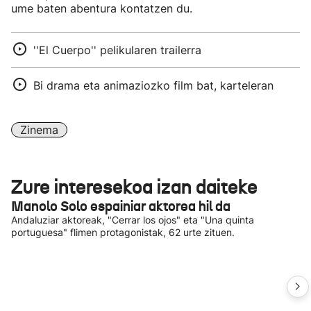
ume baten abentura kontatzen du.
''El Cuerpo'' pelikularen trailerra
Bi drama eta animaziozko film bat, karteleran
Zinema
Zure interesekoa izan daiteke
Manolo Solo espainiar aktorea hil da
Andaluziar aktoreak, "Cerrar los ojos" eta "Una quinta
portuguesa" flimen protagonistak, 62 urte zituen.