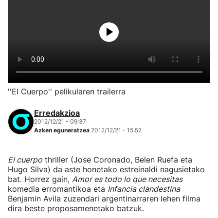
''El Cuerpo'' pelikularen trailerra
Erredakzioa
2012/12/21 - 09:37
Azken eguneratzea
2012/12/21 - 15:52
El cuerpo
thriller (Jose Coronado, Belen Ruefa eta
Hugo Silva) da aste honetako estreinaldi nagusietako
bat. Horrez gain,
Amor es todo lo que necesitas
komedia erromantikoa eta
Infancia clandestina
Benjamin Avila zuzendari argentinarraren lehen filma
dira beste proposamenetako batzuk.