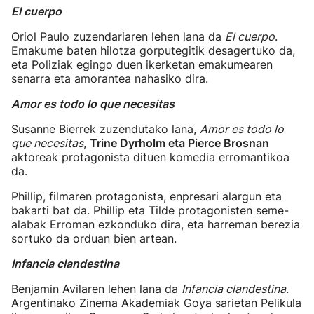
El cuerpo
Oriol Paulo zuzendariaren lehen lana da
El cuerpo
.
Emakume baten hilotza gorputegitik desagertuko da,
eta Poliziak egingo duen ikerketan emakumearen
senarra eta amorantea nahasiko dira.
Amor es todo lo que necesitas
Susanne Bierrek zuzendutako lana,
Amor es todo lo
que necesitas
,
Trine Dyrholm eta Pierce Brosnan
aktoreak protagonista dituen komedia erromantikoa
da.
Phillip, filmaren protagonista, enpresari alargun eta
bakarti bat da. Phillip eta Tilde protagonisten seme-
alabak Erroman ezkonduko dira, eta harreman berezia
sortuko da orduan bien artean.
Infancia clandestina
Benjamin Avilaren lehen lana da
Infancia clandestina
.
Argentinako Zinema Akademiak Goya sarietan Pelikula