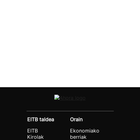
EITB taldea
Orain
EITB
Ekonomiako
Kirolak
berriak