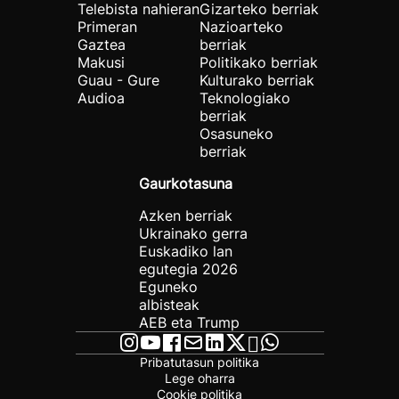
Telebista nahieran
Gizarteko berriak
Primeran
Nazioarteko
Gaztea
berriak
Makusi
Politikako berriak
Guau - Gure
Kulturako berriak
Audioa
Teknologiako
berriak
Osasuneko
berriak
Gaurkotasuna
Azken berriak
Ukrainako gerra
Euskadiko lan
egutegia 2026
Eguneko
albisteak
AEB eta Trump
Pribatutasun politika
Lege oharra
Cookie politika