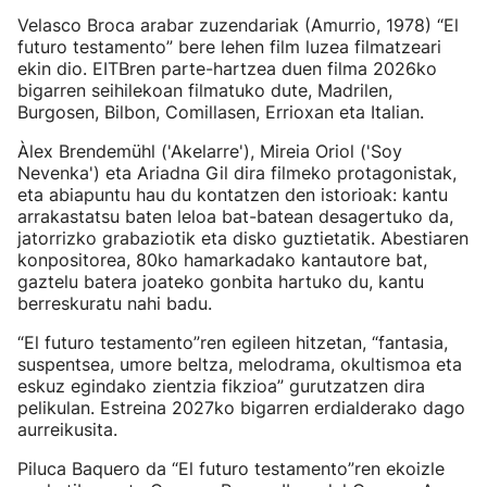
Velasco Broca arabar zuzendariak (Amurrio, 1978) “El
futuro testamento” bere lehen film luzea filmatzeari
ekin dio. EITBren parte-hartzea duen filma 2026ko
bigarren seihilekoan filmatuko dute, Madrilen,
Burgosen, Bilbon, Comillasen, Errioxan eta Italian.
Àlex Brendemühl ('Akelarre'), Mireia Oriol ('Soy
Nevenka') eta Ariadna Gil dira filmeko protagonistak,
eta abiapuntu hau du kontatzen den istorioak: kantu
arrakastatsu baten leloa bat-batean desagertuko da,
jatorrizko grabaziotik eta disko guztietatik. Abestiaren
konpositorea, 80ko hamarkadako kantautore bat,
gaztelu batera joateko gonbita hartuko du, kantu
berreskuratu nahi badu.
“El futuro testamento”ren egileen hitzetan, “fantasia,
suspentsea, umore beltza, melodrama, okultismoa eta
eskuz egindako zientzia fikzioa” gurutzatzen dira
pelikulan. Estreina 2027ko bigarren erdialderako dago
aurreikusita.
Piluca Baquero da “El futuro testamento”ren ekoizle