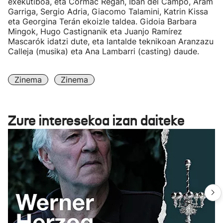
exekutiboa, eta Cormac Regan, Iban del Campo, Aram
Garriga, Sergio Adria, Giacomo Talamini, Katrin Kissa
eta Georgina Terán ekoizle taldea. Gidoia Barbara
Mingok, Hugo Castignanik eta Juanjo Ramírez
Mascarók idatzi dute, eta lantalde teknikoan Aranzazu
Calleja (musika) eta Ana Lambarri (casting) daude.
Zinema
Zinema
Zure interesekoa izan daiteke