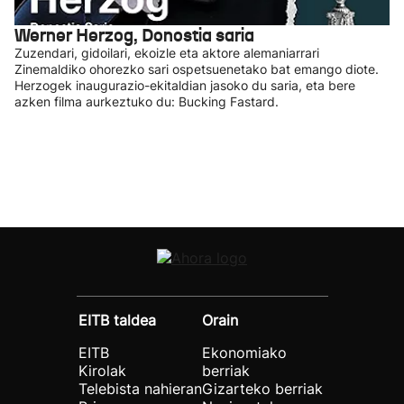
Werner Herzog, Donostia saria
Zuzendari, gidoilari, ekoizle eta aktore alemaniarrari
Zinemaldiko ohorezko sari ospetsuenetako bat emango diote.
Herzogek inaugurazio-ekitaldian jasoko du saria, eta bere
azken filma aurkeztuko du: Bucking Fastard.
EITB taldea
Orain
EITB
Ekonomiako
Kirolak
berriak
Telebista nahieran
Gizarteko berriak