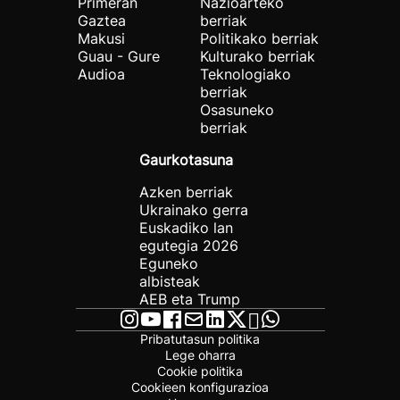
Primeran
Nazioarteko
Gaztea
berriak
Makusi
Politikako berriak
Guau - Gure
Kulturako berriak
Audioa
Teknologiako
berriak
Osasuneko
berriak
Gaurkotasuna
Azken berriak
Ukrainako gerra
Euskadiko lan
egutegia 2026
Eguneko
albisteak
AEB eta Trump
Pribatutasun politika
Lege oharra
Cookie politika
Cookieen konfigurazioa