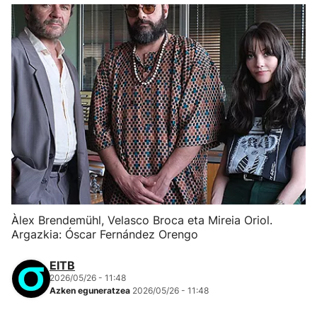
Àlex Brendemühl, Velasco Broca eta Mireia Oriol.
Argazkia: Óscar Fernández Orengo
EITB
2026/05/26 - 11:48
Azken eguneratzea
2026/05/26 - 11:48