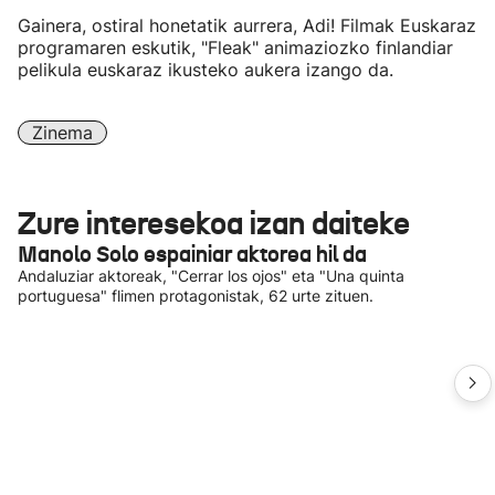
Gainera, ostiral honetatik aurrera, Adi! Filmak Euskaraz
programaren eskutik, "Fleak" animaziozko finlandiar
pelikula euskaraz ikusteko aukera izango da.
Zinema
Zure interesekoa izan daiteke
Manolo Solo espainiar aktorea hil da
Andaluziar aktoreak, "Cerrar los ojos" eta "Una quinta
portuguesa" flimen protagonistak, 62 urte zituen.