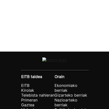
EITB taldea
Orain
EITB
Ekonomiako
Kirolak
berriak
Telebista nahieran
Gizarteko berriak
Primeran
Nazioarteko
Gaztea
berriak