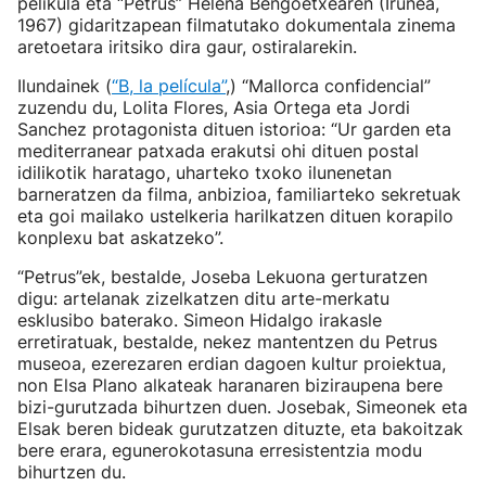
pelikula eta “Petrus” Helena Bengoetxearen (Iruñea,
1967) gidaritzapean filmatutako dokumentala zinema
aretoetara iritsiko dira gaur, ostiralarekin.
Ilundainek (
“B, la película”
,) “Mallorca confidencial”
zuzendu du, Lolita Flores, Asia Ortega eta Jordi
Sanchez protagonista dituen istorioa: “Ur garden eta
mediterranear patxada erakutsi ohi dituen postal
idilikotik haratago, uharteko txoko ilunenetan
barneratzen da filma, anbizioa, familiarteko sekretuak
eta goi mailako ustelkeria harilkatzen dituen korapilo
konplexu bat askatzeko”.
“Petrus”ek, bestalde, Joseba Lekuona gerturatzen
digu: artelanak zizelkatzen ditu arte-merkatu
esklusibo baterako. Simeon Hidalgo irakasle
erretiratuak, bestalde, nekez mantentzen du Petrus
museoa, ezerezaren erdian dagoen kultur proiektua,
non Elsa Plano alkateak haranaren biziraupena bere
bizi-gurutzada bihurtzen duen. Josebak, Simeonek eta
Elsak beren bideak gurutzatzen dituzte, eta bakoitzak
bere erara, egunerokotasuna erresistentzia modu
bihurtzen du.