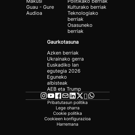
Makusi
Politikako berriak
Guau - Gure
Kulturako berriak
Audioa
Teknologiako
berriak
Osasuneko
berriak
Gaurkotasuna
Azken berriak
Ukrainako gerra
Euskadiko lan
egutegia 2026
Eguneko
albisteak
AEB eta Trump
Pribatutasun politika
Lege oharra
Cookie politika
Cookieen konfigurazioa
Harremana