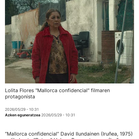
Lolita Flores "Mallorca confidencial" filmaren
protagonista
2026/05/29 - 10:31
Azken eguneratzea
2026/05/29 - 10:31
“Mallorca confidencial” David Ilundainen (Iruñea, 1975)