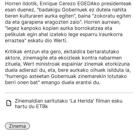
Horren ildotik, Enrique Cerezo EGEDAko presidenteak
esan duenez, "badakigu Gobernuek ez dutela nahita
beren kulturaren aurka egiten", baina "zokoratu egiten
da eta garapena eragozten zaio". Horren aurrean,
"legez kanpoko kopien aurka borrokatzea eta
pelikulak egin ahal izateko lege esparru iraunkorra
erraztea" eskatu dio Werti.
Kritikak entzun eta gero, ekitaldira bertaratutako
aktore, zinemagile eta ekoizleak kontra nabarmen
zituela, Wert ministroak espainiar zinemak etorkizuna
duela adierazi du, eta, bere aurkako oihuek isilduta ia,
"hurrengo asteetan Gobernuak zinemarekin lotutako
berri onen bat" emango duela erantsi du.
Zinemaldian saritutako 'La Herida' filman esku
hartu du ETBk
Zinema