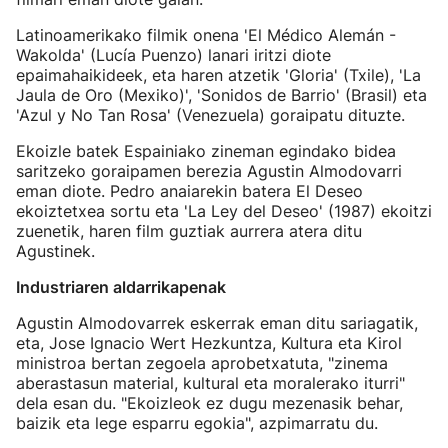
Latinoamerikako filmik onena 'El Médico Alemán -
Wakolda' (Lucía Puenzo) lanari iritzi diote
epaimahaikideek, eta haren atzetik 'Gloria' (Txile), 'La
Jaula de Oro (Mexiko)', 'Sonidos de Barrio' (Brasil) eta
'Azul y No Tan Rosa' (Venezuela) goraipatu dituzte.
Ekoizle batek Espainiako zineman egindako bidea
saritzeko goraipamen berezia Agustin Almodovarri
eman diote. Pedro anaiarekin batera El Deseo
ekoiztetxea sortu eta 'La Ley del Deseo' (1987) ekoitzi
zuenetik, haren film guztiak aurrera atera ditu
Agustinek.
Industriaren aldarrikapenak
Agustin Almodovarrek eskerrak eman ditu sariagatik,
eta, Jose Ignacio Wert Hezkuntza, Kultura eta Kirol
ministroa bertan zegoela aprobetxatuta, "zinema
aberastasun material, kultural eta moralerako iturri"
dela esan du. "Ekoizleok ez dugu mezenasik behar,
baizik eta lege esparru egokia", azpimarratu du.