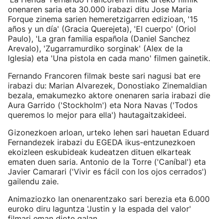
onenaren saria eta 30.000 irabazi ditu Jose Maria
Forque zinema sarien hemeretzigarren edizioan, '15
años y un día' (Gracia Querejeta), 'El cuerpo' (Oriol
Paulo), 'La gran familia española (Daniel Sanchez
Arevalo), 'Zugarramurdiko sorginak' (Alex de la
Iglesia) eta 'Una pistola en cada mano' filmen gainetik.
Fernando Francoren filmak beste sari nagusi bat ere
irabazi du: Marian Alvarezek, Donostiako Zinemaldian
bezala, emakumezko aktore onenaren saria irabazi die
Aura Garrido ('Stockholm') eta Nora Navas ('Todos
queremos lo mejor para ella') hautagaitzakideei.
Gizonezkoen arloan, urteko lehen sari hauetan Eduard
Fernandezek irabazi du EGEDA ikus-entzunezkoen
ekoizleen eskubideak kudeatzen dituen elkarteak
ematen duen saria. Antonio de la Torre ('Caníbal') eta
Javier Camarari ('Vivir es fácil con los ojos cerrados')
gailendu zaie.
Animaziozko lan onenarentzako sari berezia eta 6.000
euroko diru laguntza 'Justin y la espada del valor'
filmari eman diote galan.