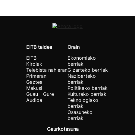
EITB taldea
Orain
EITB
Ekonomiako
Kirolak
berriak
Telebista nahieran
Gizarteko berriak
Primeran
Nazioarteko
Gaztea
berriak
Makusi
Politikako berriak
Guau - Gure
Kulturako berriak
Audioa
Teknologiako
berriak
Osasuneko
berriak
Gaurkotasuna