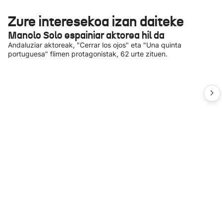
Zure interesekoa izan daiteke
Manolo Solo espainiar aktorea hil da
Andaluziar aktoreak, "Cerrar los ojos" eta "Una quinta
portuguesa" flimen protagonistak, 62 urte zituen.