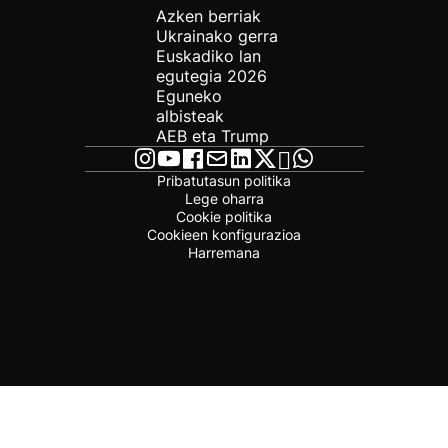
Azken berriak
Ukrainako gerra
Euskadiko lan
egutegia 2026
Eguneko
albisteak
AEB eta Trump
Pribatutasun politika
Lege oharra
Cookie politika
Cookieen konfigurazioa
Harremana