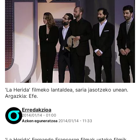
'La Herida' filmeko lantaldea, saria jasotzeko unean.
Argazkia: Efe.
Erredakzioa
2014/01/14 - 01:00
Azken eguneratzea
2014/01/14 - 11:33
'La Herida' Fernando Francoren filmak urteko filmik