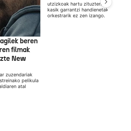
utzizkoak hartu zituzten. Lehengo et
kasik garrantzi handienetakoa:
orkestrarik ez zen izango.
agilek beren
ren filmak
uzte New
dar zuzendariak
streinako pelikula
ldiaren atal