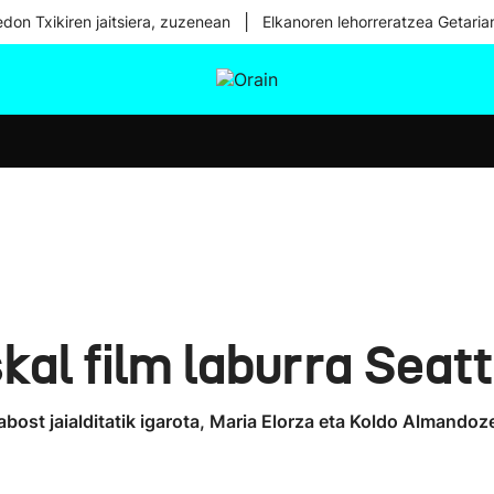
|
don Txikiren jaitsiera, zuzenean
Elkanoren lehorreratzea Getaria
tura
Ikusmiran
Egural
Osasuna
Teknologia
al film laburra Seatt
bost jaialditatik igarota, Maria Elorza eta Koldo Almandoz