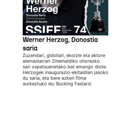
Werner Herzog, Donostia
saria
Zuzendari, gidoilari, ekoizle eta aktore
alemaniarrari Zinemaldiko ohorezko
sari ospetsuenetako bat emango diote.
Herzogek inaugurazio-ekitaldian jasoko
du saria, eta bere azken filma
aurkeztuko du: Bucking Fastard.