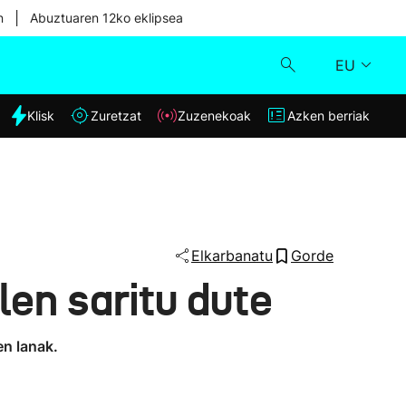
|
n
Abuztuaren 12ko eklipsea
EU
dia
Klisk
Zuretzat
Zuzenekoak
Azken berriak
Klisk
Zuzenekoak
Zuretzat
Elkarbanatu
Gorde
len saritu dute
Azken berriak
en lanak.