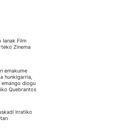
 lanak Film
arteko Zinema
tuen emakume
a hunkigarria,
iz emango diogu
riko Quebrantos
skadi Irratiko
etan