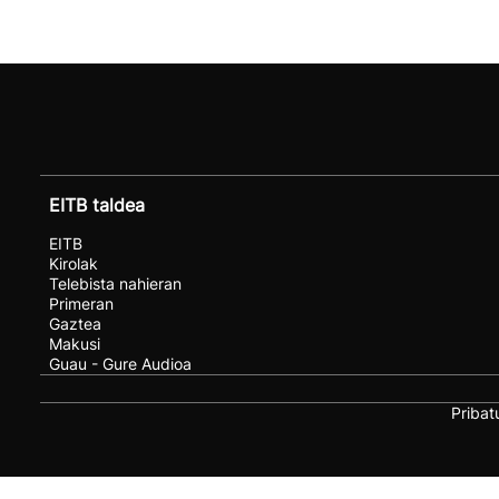
EITB taldea
EITB
Kirolak
Telebista nahieran
Primeran
Gaztea
Makusi
Guau - Gure Audioa
Pribat