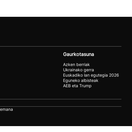
Gaurkotasuna
Azken berriak
Ukrainako gerra
Euskadiko lan egutegia 2026
Eguneko albisteak
AEB eta Trump
remana