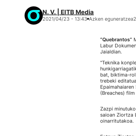
N. V. | EITB Media
2021/04/23 - 13:43
Azken eguneratzea
2
“Quebrantos”
M
Labur Dokument
Jaialdian.
"Teknika konple
hunkigarriagati
bat, biktima-ro
trebeki editatu
Epaimahaiaren 
(Breaches) film
Zazpi minutuko 
saioan Ziortza 
oinarritutakoa.