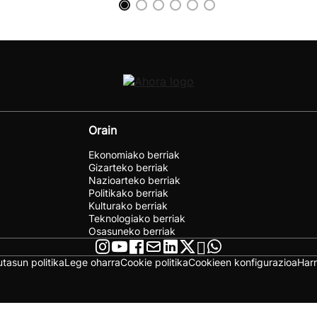
Orain
Ekonomiako berriak
Gizarteko berriak
Nazioarteko berriak
Politikako berriak
Kulturako berriak
Teknologiako berriak
Osasuneko berriak
utasun politika
Lege oharra
Cookie politika
Cookieen konfigurazioa
Har