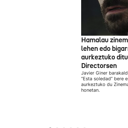
Hamalau zinem
lehen edo bigar
aurkeztuko dit
Directorsen
Javier Giner barakal
“Esta soledad” bere e
aurkeztuko du Zinema
honetan.