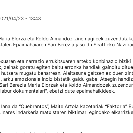
021/04/23 - 13:43
aria Elorza eta Koldo Almandoz zinemagileek zuzendutako
alen Epaimahaiaren Sari Berezia jaso du Seattleko Nazio
xuaren eta narrazio errukitsuaren arteko konbinazio biziki
k, zeinak goratu egiten baitu erronka handiak gainditu di
l hutsera mugatu beharrean. Alaitasuna galtzen ez duen zint
a, arku emozionala inoiz bistatik galdu gabe. Atsegin hand
Sari Berezia Maria Elorzak eta Koldo Almandozek zuzendu
 labur dokumentalari", ebatzi dute epaimahaikideek.
lana da “Quebrantos”, Maite Artola kazetariak “Faktoria” Eu
Linares indarkeria matxistaren biktimari egindako elkarrizk