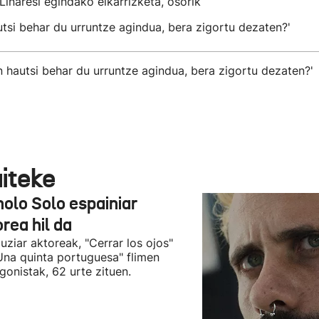
Linaresi egindako elkarrizketa, osorik
tsi behar du urruntze agindua, bera zigortu dezaten?'
 hautsi behar du urruntze agindua, bera zigortu dezaten?'
aiteke
olo Solo espainiar
rea hil da
uziar aktoreak, "Cerrar los ojos"
Una quinta portuguesa" flimen
gonistak, 62 urte zituen.