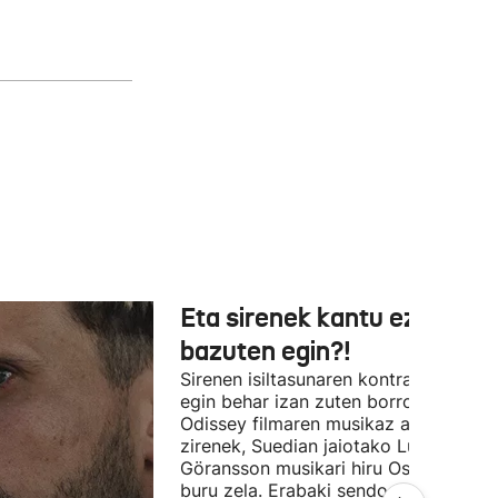
Eta sirenek kantu ez
bazuten egin?!
Sirenen isiltasunaren kontra (edo alde
egin behar izan zuten borroka The
Odissey filmaren musikaz arduratu
zirenek, Suedian jaiotako Ludwig
Göransson musikari hiru Oscar saridu
buru zela. Erabaki sendoak, ezin