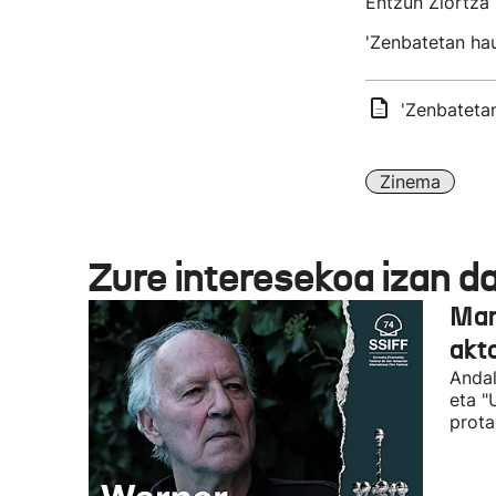
Entzun Ziortza 
'Zenbatetan hau
'Zenbatetan
Zinema
Zure interesekoa izan d
Man
akto
Andal
eta "
prota