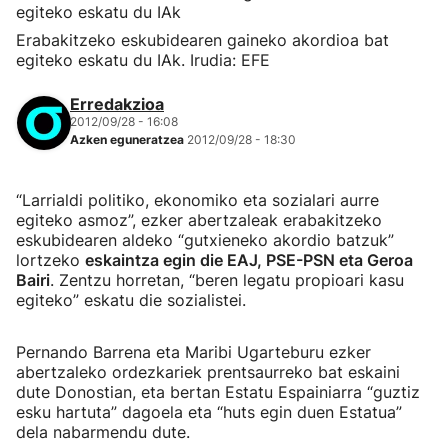
Erabakitzeko eskubidearen gaineko akordioa bat
egiteko eskatu du IAk. Irudia: EFE
Erredakzioa
2012/09/28 - 16:08
Azken eguneratzea
2012/09/28 - 18:30
“Larrialdi politiko, ekonomiko eta sozialari aurre
egiteko asmoz”, ezker abertzaleak erabakitzeko
eskubidearen aldeko “gutxieneko akordio batzuk”
lortzeko
eskaintza egin die EAJ, PSE-PSN eta Geroa
Bairi
. Zentzu horretan, “beren legatu propioari kasu
egiteko” eskatu die sozialistei.
Pernando Barrena eta Maribi Ugarteburu ezker
abertzaleko ordezkariek prentsaurreko bat eskaini
dute Donostian, eta bertan Estatu Espainiarra “guztiz
esku hartuta” dagoela eta “huts egin duen Estatua”
dela nabarmendu dute.