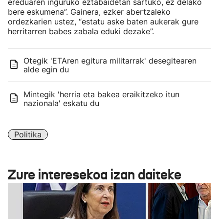
ereduaren inguruko eztabaidetan sartuko, ez delako
bere eskumena”. Gainera, ezker abertzaleko
ordezkarien ustez, “estatu aske baten aukerak gure
herritarren babes zabala eduki dezake”.
Otegik 'ETAren egitura militarrak' desegitearen
alde egin du
Mintegik 'herria eta bakea eraikitzeko itun
nazionala' eskatu du
Politika
Zure interesekoa izan daiteke