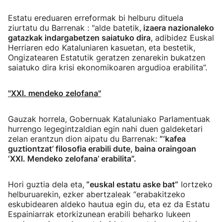
Estatu ereduaren erreformak bi helburu dituela
ziurtatu du Barrenak : "alde batetik,
izaera nazionaleko
gatazkak indargabetzen saiatuko dira
, adibidez Euskal
Herriaren edo Kataluniaren kasuetan, eta bestetik,
Ongizatearen Estatutik geratzen zenarekin bukatzen
saiatuko dira krisi ekonomikoaren argudioa erabilita”.
"XXI. mendeko zelofana"
Gauzak horrela, Gobernuak Kataluniako Parlamentuak
hurrengo legegintzaldian egin nahi duen galdeketari
zelan erantzun dion aipatu du Barrenak:
“‘kafea
guztiontzat’ filosofia erabili dute, baina oraingoan
‘XXI. Mendeko zelofana’ erabilita”.
Hori guztia dela eta,
“euskal estatu aske bat”
lortzeko
helburuarekin, ezker abertzaleak “erabakitzeko
eskubidearen aldeko hautua egin du, eta ez da Estatu
Espainiarrak etorkizunean erabili beharko lukeen