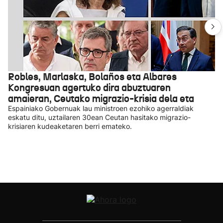
Robles, Marlaska, Bolaños eta Albares
Kongresuan agertuko dira abuztuaren
amaieran, Ceutako migrazio-krisia dela eta
Espainiako Gobernuak lau ministroen ezohiko agerraldiak
eskatu ditu, uztailaren 30ean Ceutan hasitako migrazio-
krisiaren kudeaketaren berri emateko.