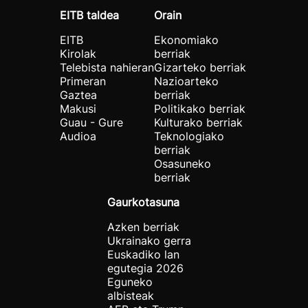
EITB taldea
Orain
EITB
Ekonomiako
Kirolak
berriak
Telebista nahieran
Gizarteko berriak
Primeran
Nazioarteko
Gaztea
berriak
Makusi
Politikako berriak
Guau - Gure
Kulturako berriak
Audioa
Teknologiako
berriak
Osasuneko
berriak
Gaurkotasuna
Azken berriak
Ukrainako gerra
Euskadiko lan
egutegia 2026
Eguneko
albisteak