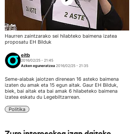
Haurren zaintzarako sei hilabteko baimena izatea
proposatu EH Bilduk
eitb
2016/02/25 - 21:45
Azken eguneratzea
2016/02/25 - 21:35
Seme-alabak jaiotzen direnean 16 asteko baimena
izaten du amak eta 15 egun aitak. Gaur EH Bilduk,
biek, bai aitak eta bai amak 6 hilabeteko baimena
izatea eskatu du Legebiltzarrean.
Politika
Zure interesekoa izan daiteke