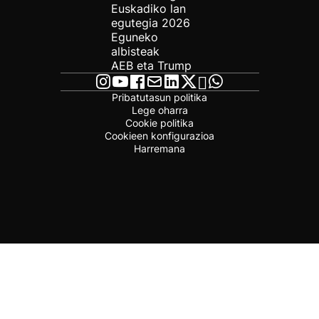
Euskadiko lan
egutegia 2026
Eguneko
albisteak
AEB eta Trump
Pribatutasun politika
Lege oharra
Cookie politika
Cookieen konfigurazioa
Harremana