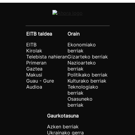
EITB taldea
Orain
EITB
Ekonomiako
Kirolak
berriak
Telebista nahieran
Gizarteko berriak
Primeran
Nazioarteko
Gaztea
berriak
Makusi
Politikako berriak
Guau - Gure
Kulturako berriak
Audioa
Teknologiako
berriak
Osasuneko
berriak
Gaurkotasuna
Azken berriak
Ukrainako gerra