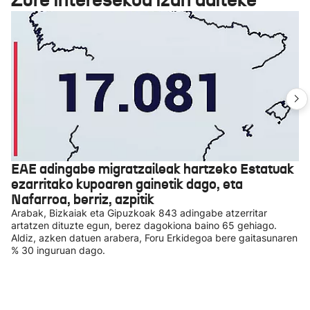
EAE adingabe migratzaileak hartzeko Estatuak
ezarritako kupoaren gainetik dago, eta
Nafarroa, berriz, azpitik
Arabak, Bizkaiak eta Gipuzkoak 843 adingabe atzerritar
artatzen dituzte egun, berez dagokiona baino 65 gehiago.
Aldiz, azken datuen arabera, Foru Erkidegoa bere gaitasunaren
% 30 inguruan dago.